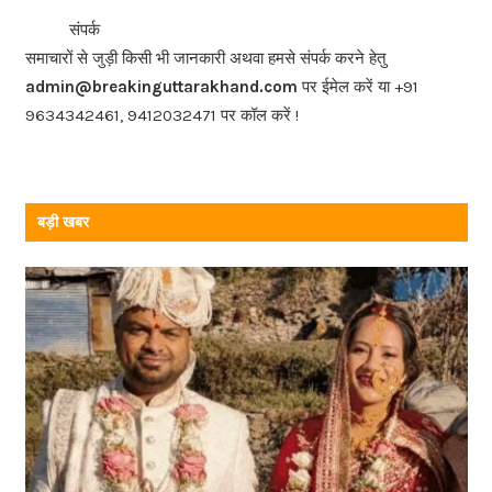
b
<<<
>>>
संपर्क
o
समाचारों से जुड़ी किसी भी जानकारी अथवा हमसे संपर्क करने हेतु
o
admin@breakinguttarakhand.com
पर ईमेल करें या +91
k
9634342461, 9412032471 पर कॉल करें !
बड़ी खबर