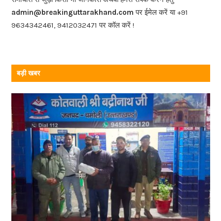
o
admin@breakinguttarakhand.com
पर ईमेल करें या +91
k
9634342461, 9412032471 पर कॉल करें !
बड़ी खबर