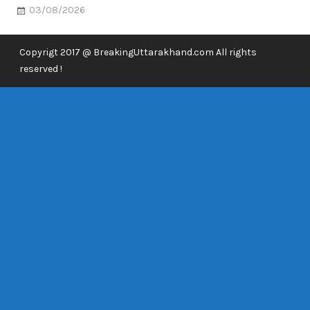
03/08/2026
Copyrigt 2017 @ BreakingUttarakhand.com All rights
reserved !