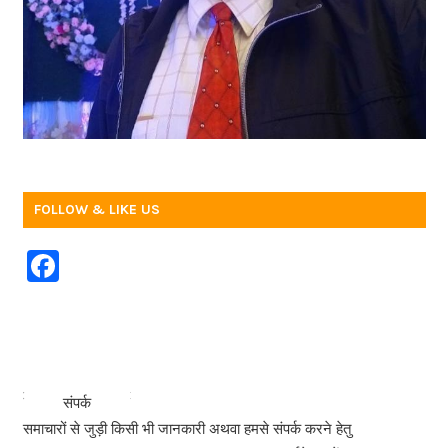
FOLLOW & LIKE US
F
a
c
e
b
<<<
>>>
संपर्क
o
समाचारों से जुड़ी किसी भी जानकारी अथवा हमसे संपर्क करने हेतु