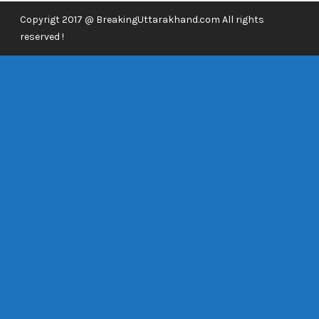
Copyrigt 2017 @ BreakingUttarakhand.com All rights
reserved !