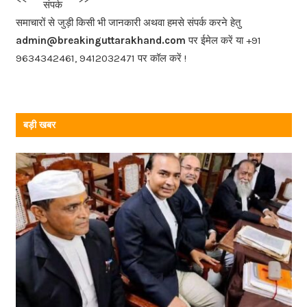
संपर्क
o
समाचारों से जुड़ी किसी भी जानकारी अथवा हमसे संपर्क करने हेतु
o
admin@breakinguttarakhand.com
पर ईमेल करें या +91
k
9634342461, 9412032471 पर कॉल करें !
बड़ी खबर