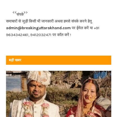
e
b
<<<
>>>
संपर्क
o
समाचारों से जुड़ी किसी भी जानकारी अथवा हमसे संपर्क करने हेतु
o
admin@breakinguttarakhand.com
पर ईमेल करें या +91
k
9634342461, 9412032471 पर कॉल करें !
बड़ी खबर