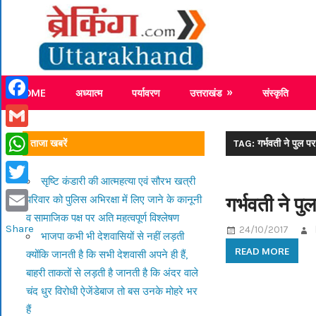
Skip
Breaking
to
content
Breaking News Uttarakhand
HOME
अध्यात्म
पर्यावरण
उत्तराखंड
संस्कृति
Facebook
Gmail
ताजा खबरें
TAG: गर्भवती ने पुल पर
WhatsApp
सृष्टि कंडारी की आत्महत्या एवं सौरभ खत्री
Twitter
गर्भवती ने पु
परिवार को पुलिस अभिरक्षा में लिए जाने के कानूनी
व सामाजिक पक्ष पर अति महत्वपूर्ण विश्लेषण
Email
Share
24/10/2017
भाजपा कभी भी देशवासियों से नहीं लड़ती
READ MORE
क्योंकि जानती है कि सभी देशवासी अपने ही हैं,
बाहरी ताकतों से लड़ती है जानती है कि अंदर वाले
चंद धुर विरोधी ऐजेंडेबाज तो बस उनके मोहरे भर
हैं