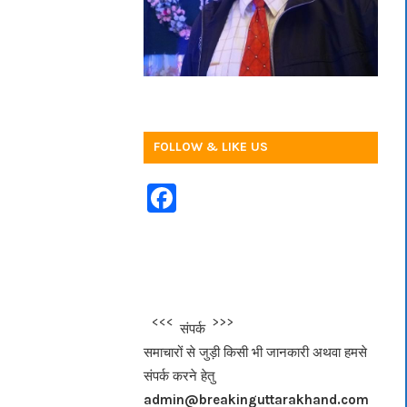
FOLLOW & LIKE US
F
a
c
e
b
<<<
>>>
संपर्क
o
समाचारों से जुड़ी किसी भी जानकारी अथवा हमसे
o
संपर्क करने हेतु
k
admin@breakinguttarakhand.com