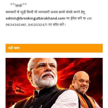
b
<<<
>>>
संपर्क
o
समाचारों से जुड़ी किसी भी जानकारी अथवा हमसे संपर्क करने हेतु
o
admin@breakinguttarakhand.com
पर ईमेल करें या +91
k
9634342461, 9412032471 पर कॉल करें !
बड़ी खबर