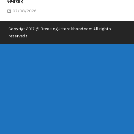
समाचार
07/08/2026
Copyrigt 2017 @ BreakingUttarakhand.com All rights
reserved !