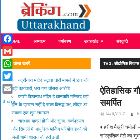
Skip
Breaking
to
content
Breaking News Uttarakhand
HOME
अध्यात्म
पर्यावरण
उत्तराखंड
संस्कृति
Facebook
Gmail
ताजा खबरें
TAG: औद्योगिक विकास ए
WhatsApp
बद्रीनाथ मंदिर चढ़ावा चोरी मामले में SIT की
Twitter
ऐतिहासिक गौच
बड़ी कार्यवाही, धरा गया तीसरा आरोपी
काशी विश्वनाथ मंदिर है ज्ञानवापि मस्जिद वहां
Email
समर्पित
Share
होने के प्रमाण नहीं दे सका विरूद्ध पक्ष, शीघ्र आ
सकता एक शुभ समाचार
14/11/2017
b
चारधाम यात्रा होगी और सुगम, कर्णप्रयाग
♦ हरीश मैखुरी चमोली 
और सिमली में आधुनिक पार्किंग परियोजनाओं को
सांस्कृतिक मेले का शुभा
मिली धामी शासन की हरी झंडी