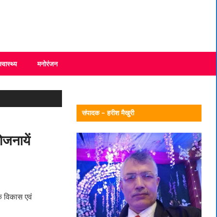
स्वास्थ्य
मनोरंजन
संपादक – हरीश मैखुरी
ोजनायें
क विकास एवं