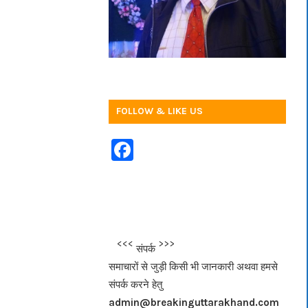
FOLLOW & LIKE US
F
a
c
e
b
<<<
>>>
संपर्क
o
समाचारों से जुड़ी किसी भी जानकारी अथवा हमसे
o
संपर्क करने हेतु
k
admin@breakinguttarakhand.com