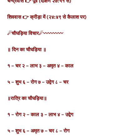
चन्द्रवास 👉 पूर्व (दक्षिण २७:५१ से)
शिववास 👉 क्रीड़ा में (२४:४९ से कैलाश पर)
☄चौघड़िया विचार☄
〰️〰️〰️〰️
॥ दिन का चौघड़िया ॥
१ – चर २ – लाभ
३ – अमृत ४ – काल
५ – शुभ ६ – रोग
७ – उद्वेग ८ – चर
॥रात्रि का चौघड़िया॥
१ – रोग २ – काल
३ – लाभ ४ – उद्वेग
५ – शुभ ६ – अमृत
७ – चर ८ – रोग