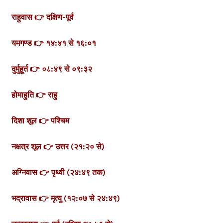
राहुवास 👉 दक्षिण-पूर्व
यमगण्ड 👉 १४:४१ से १६:०१
दुर्मुहूर्त 👉 ०८:४९ से ०९:३२
होमाहुति 👉 राहु
दिशा शूल 👉 पश्चिम
नक्षत्र शूल 👉 उत्तर (२१:२० से)
अग्निवास 👉 पृथ्वी (२४:४९ तक)
भद्रावास 👉 मृत्यु (१२:०७ से २४:४९)