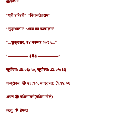
🔱༻*
*श्री हरिहरौ*
*विजयतेतराम*
*सुप्रभातम*
*आज का पञ्चाङ्ग*
*_शुक्र‌‌वार, १४ नवम्बर २०२५_*
*═══════⊰⧱⊱═══════*
सूर्योदय: 🌄 ०६:५०,
सूर्यास्त: 🌅 ०५:३३
चन्द्रोदय: 🌝 २६:१०,
चन्द्रास्त: 🌜१४:०६
अयन 🌘 दक्षिणायणे
(दक्षिण गोले)
ऋतु: 🌳 हेमन्त