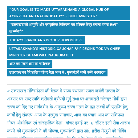
“OUR GOAL IS TO MAKE UTTARAKHAND A GLOBAL HUB OF
AYURVEDA AND NATUROPATHY” – CHIEF MINISTER*
“उत्तराखंड को आयुर्वेद और प्राकृतिक चिकित्सा का वैश्विक केंद्र बनाना हमारा लक्ष्य”-
मुख्यमंत्री*
TODAY'S PANCHANG IS YOUR HOROSCOPE
UTTARAKHAND'S HISTORIC GAUCHAR FAIR BEGINS TODAY: CHIEF
MINISTER DHAMI WILL INAUGURATE IT
आज का पंचाग आप का राशिफल
उत्तराखंड का ऐतिहासिक गौचर मेला आज से : मुख्यमंत्री धामी करेंगे उद्घाटन
Previous
उत्तराखंड मंत्रिमंडल की बैठक में राज्य स्थापना रजत जयंती उत्सव के
Post
अवसर पर राष्ट्रपति श्रीमती द्रौपदी मुर्मु तथा प्रधानमंत्री नरेन्द्र मोदी द्वारा
Post:
राज्य को दिए गए मार्गदर्शन के अनुरूप राज्य गठन के मूल लक्ष्यों की प्राप्ति हेतु
navigation
कार्यों हेतु संकल्प, आज के प्रमुख समाचार, आज का पंचाग आप का राशिफल
Next
गौचर औद्योगिक एवं सांस्कृतिक मेला : गौचर हवाई पर 18-सीटर हेली सेवा आरम्भ
Post:
करने की मुख्यमंत्री ने की घोषणा, मुख्यमंत्री द्वारा डाॅ0 हरीश मैखुरी को गोविंद