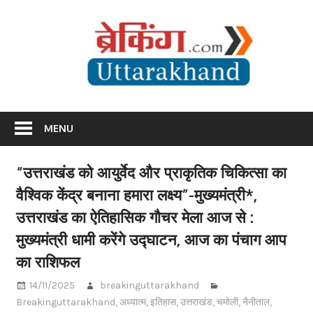
Skip
Br
to
content
Utta
Breaking News Uttarakhand
MENU
“उत्तराखंड को आयुर्वेद और प्राकृतिक चिकित्सा का
वैश्विक केंद्र बनाना हमारा लक्ष्य”-मुख्यमंत्री*,
उत्तराखंड का ऐतिहासिक गौचर मेला आज से :
मुख्यमंत्री धामी करेंगे उद्घाटन, आज का पंचाग आप
का राशिफल
14/11/2025
breakinguttarakhand
Breakinguttarakhand
,
अध्यात्म
,
इतिहास
,
उत्तराखंड
,
चमोली
,
नैनीताल
,