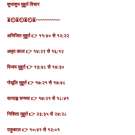
शुभाशुभ मुहूर्त विचार
⏳⏲⏳⏲⏳⏲⏳
〰️〰️〰️〰️〰️
अभिजित मुहूर्त 👉 ११:४० से १२:२२
अमृत काल 👉 १४:२९ से १६:१२
विजय मुहूर्त 👉 १३:४८ से १४:३०
गोधूलि मुहूर्त 👉 १७:२१ से १७:४८
सायाह्न सन्ध्या 👉 १७:२१ से १८:४१
निशिता मुहूर्त 👉 २३:३५ से २४:२८
राहुकाल 👉 १०:४१ से १२:०१