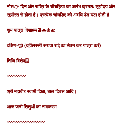
नोट👉 दिन और रात्रि के चौघड़िया का आरंभ क्रमशः सूर्योदय और
सूर्यास्त से होता है। प्रत्येक चौघड़िए की अवधि डेढ़ घंटा होती है
शुभ यात्रा दिशा
🚌🚈🚗⛵🛫
दक्षिण-पूर्व (दहीलस्सी अथवा राई का सेवन कर यात्रा करें)
तिथि विशेष
🗓
〰️〰️〰️〰️
श्री महावीर स्वामी दिक्षा, बाल दिवस आदि।
आज जन्मे शिशुओं का नामकरण
〰️〰️〰️〰️〰️〰️〰️〰️