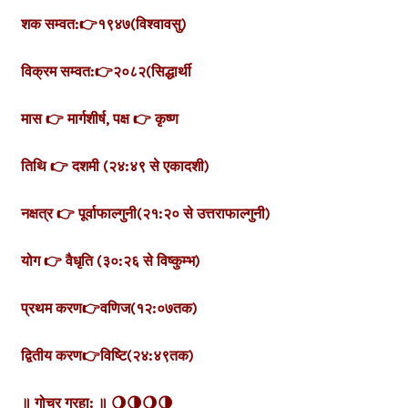
शक सम्वत:👉१९४७(विश्वावसु)
विक्रम सम्वत:👉२०८२(सिद्धार्थी
मास 👉 मार्गशीर्ष,
पक्ष 👉 कृष्ण
तिथि 👉 दशमी (२४:४९ से
एकादशी)
नक्षत्र 👉 पूर्वाफाल्गुनी
(२१:२० से उत्तराफाल्गुनी)
योग 👉 वैधृति (३०:२६ से
विष्कुम्भ)
प्रथम करण👉वणिज(१२:०७तक)
द्वितीय करण👉विष्टि(२४:४९तक)
॥ गोचर ग्रहा: ॥
🌖🌗🌖🌗