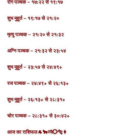
रोग पञ्चक – १७:२२ से १९:१७
शुभ मुहूर्त – १९:१७ से २१:२०
मृत्यु पञ्चक – २१:२० से २१:३२
अग्नि पञ्चक – २१:३२ से २३:५४
शुभ मुहूर्त – २३:५४ से २४:४९+
रज पञ्चक – २४:४९+ से २६:१३+
शुभ मुहूर्त – २६:१३+ से २८:३१+
चोर पञ्चक – २८:३१+ से ३०:४२+
आज का राशिफल
🐐🐂💏💮🐅👩