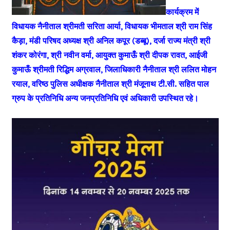
कार्यक्रम में
विधायक नैनीताल श्रीमती सरिता आर्या, विधायक भीमताल श्री राम सिंह
कैड़ा, मंडी परिषद अध्यक्ष श्री अनिल कपूर (डब्बू), दर्जा राज्य मंत्री श्री
शंकर कोरंगा, श्री नवीन वर्मा, आयुक्त कुमाऊँ श्री दीपक रावत, आईजी
कुमाऊँ श्रीमती रिद्धिम अग्रवाल, जिलाधिकारी नैनीताल श्री ललित मोहन
रयाल, वरिष्ठ पुलिस अधीक्षक नैनीताल श्री मंजूनाथ टी.सी. सहित पाल
ग्रुप के प्रतिनिधि अन्य जनप्रतिनिधि एवं अधिकारी उपस्थित रहे।