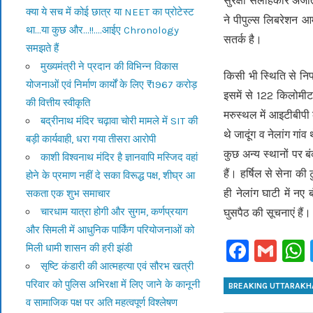
सुरक्षा सलाहकार अजीत 
क्या ये सच में कोई छात्र या NEET का प्रोटेस्ट
ने पीपुल्स लिबरेशन आ
था…या कुछ और…!!….आईए Chronology
सतर्क है।
समझते हैं
मुख्यमंत्री ने प्रदान की विभिन्न विकास
किसी भी स्थिति से नि
योजनाओं एवं निर्माण कार्यों के लिए ₹1967 करोड़
इसमें से 122 किलोमी
की वित्तीय स्वीकृति
मरुस्थल में आइटीबीपी क
बद्रीनाथ मंदिर चढ़ावा चोरी मामले में SIT की
थे जादूंग व नेलांग गां
बड़ी कार्यवाही, धरा गया तीसरा आरोपी
कुछ अन्य स्थानों पर 
काशी विश्वनाथ मंदिर है ज्ञानवापि मस्जिद वहां
हैं। हर्षिल से सेना क
होने के प्रमाण नहीं दे सका विरूद्ध पक्ष, शीघ्र आ
ही नेलांग घाटी में नए 
सकता एक शुभ समाचार
चारधाम यात्रा होगी और सुगम, कर्णप्रयाग
घुसपैठ की सूचनाएं हैं।
और सिमली में आधुनिक पार्किंग परियोजनाओं को
Faceb
Gm
मिली धामी शासन की हरी झंडी
सृष्टि कंडारी की आत्महत्या एवं सौरभ खत्री
परिवार को पुलिस अभिरक्षा में लिए जाने के कानूनी
BREAKING UTTARAK
व सामाजिक पक्ष पर अति महत्वपूर्ण विश्लेषण