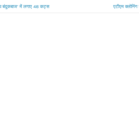
ोशाय बंदूकबाज’ में लगाए 48 कट्स
Next
एटीएम क्लोनिंग 
Post: