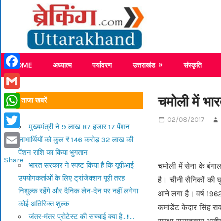
Skip
Breaking
to
content
Breaking News Uttarakhand
HOME
अध्यात्म
पर्यावरण
उत्तराखंड
संस्कृति
Facebook
Gmail
चमोली में भार
ताजा खबरें
WhatsApp
02/08/2017
मुख्यमंत्री ने 9 लाख 87 हजार 17 पेंशन
Twitter
लाभार्थियों को कुल ₹ 146 करोड़ 32 लाख की
पेंशन राशि का किया भुगतान
Email
Share
भारत सरकार ने स्पष्ट किया है कि यूपीआई
चमोली में सेना के बंगा
उपयोगकर्ताओं के लिए ट्रांजेक्शन पूरी तरह
है। चीनी सैनिकों की
निशुल्क रहेंगे और दैनिक लेन-देन पर नहीं लगेगा
आने लगा है। वर्ष 1962
कोई अतिरिक्त शुल्क
कमांडेंट केदार सिंह र
जंतर-मंतर प्रोटेस्ट की सच्चाई क्या है…!!…