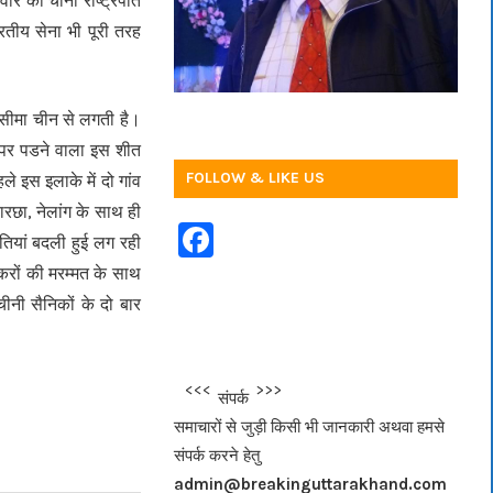
वार को चीनी राष्ट्रपति
रतीय सेना भी पूरी तरह
 सीमा चीन से लगती है।
 पर पडने वाला इस शीत
FOLLOW & LIKE US
ले इस इलाके में दो गांव
कारछा, नेलांग के साथ ही
F
तियां बदली हुई लग रही
a
ंकरों की मरम्मत के साथ
c
 चीनी सैनिकों के दो बार
e
b
<<<
>>>
संपर्क
o
समाचारों से जुड़ी किसी भी जानकारी अथवा हमसे
o
संपर्क करने हेतु
k
admin@breakinguttarakhand.com