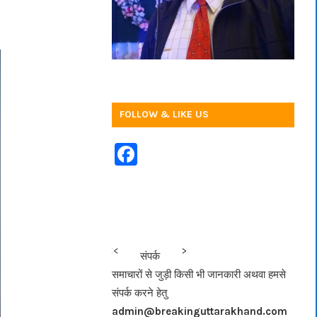
FOLLOW & LIKE US
F
a
c
e
b
<<<
>>>
संपर्क
o
समाचारों से जुड़ी किसी भी जानकारी अथवा हमसे
o
संपर्क करने हेतु
k
admin@breakinguttarakhand.com