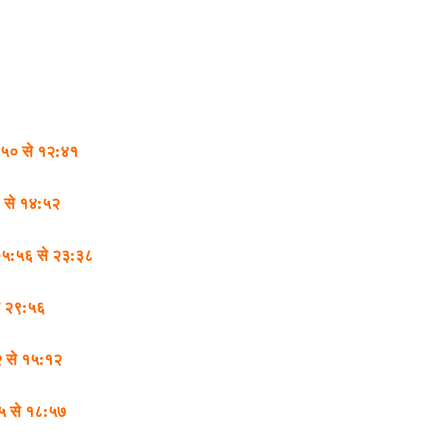
१:५० से १२:४१
 से १४:५२
 ०५:५६ से २३:३८
े २९:५६
२ से १५:१२
३५ से १८:५७