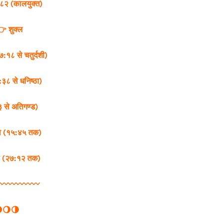
८२ (कालयुक्त)
 👉 शुक्ल
:१८ से चतुर्दशी)
३८ से धनिष्ठा)
 से अतिगण्ड)
व (१५:४५ तक)
िल (२७:१२ तक)
️〰️〰️〰️〰️〰️
🌖🌗