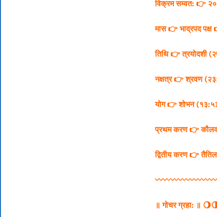
विक्रम सम्वत: 👉 २०
मास 👉 भाद्रपद
पक्ष
तिथि 👉 त्रयोदशी (२७
नक्षत्र 👉 श्रवण (२३:
योग 👉 शोभन (१३:५३
प्रथम करण 👉 कौल
द्वितीय करण 👉 तैत
〰️〰️〰️〰️〰️〰️〰️〰
॥ गोचर ग्रहा: ॥
🌖