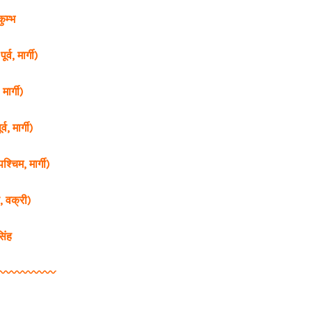
कुम्भ
्व, मार्गी)
मार्गी)
व, मार्गी)
्चिम, मार्गी)
, वक्री)
सिंह
️〰️〰️〰️〰️〰️