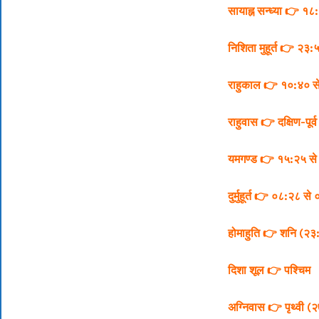
सायाह्न सन्ध्या 👉 १
निशिता मुहूर्त 👉 २३
राहुकाल 👉 १०:४० स
राहुवास 👉 दक्षिण-पूर्व
यमगण्ड 👉 १५:२५ से
दुर्मुहूर्त 👉 ०८:२८ स
होमाहुति 👉 शनि (२३:
दिशा शूल 👉 पश्चिम
अग्निवास 👉 पृथ्वी 