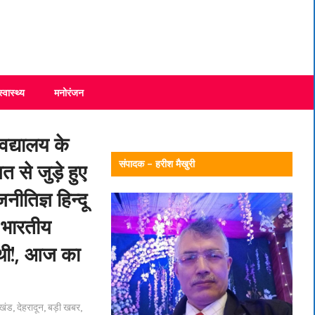
स्वास्थ्य
मनोरंजन
िद्यालय के
संपादक – हरीश मैखुरी
 से जुड़े हुए
ीतिज्ञ हिन्दू
 भारतीय
ी थी!, आज का
ाखंड
,
देहरादून
,
बड़ी खबर
,