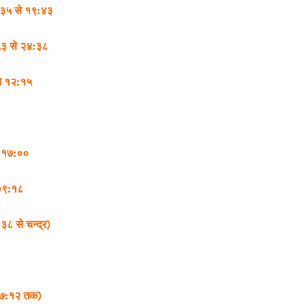
८:३५ से १९:४३
:५३ से २४:३८
े १२:१५
 १७:००
े ०९:१८
३८ से चन्द्र)
(२७:१२ तक)