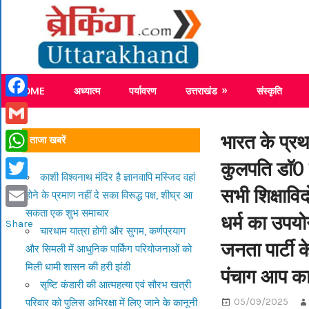
Skip
Breaking
to
content
Breaking News Uttarakhand
HOME
अध्यात्म
पर्यावरण
उत्तराखंड
संस्कृति
Facebook
Gmail
भारत के प्रथ
ताजा खबरें
कुलपति डाॅ0 स
WhatsApp
काशी विश्वनाथ मंदिर है ज्ञानवापि मस्जिद वहां
सभी शिक्षाविद
Twitter
होने के प्रमाण नहीं दे सका विरूद्ध पक्ष, शीघ्र आ
सकता एक शुभ समाचार
धर्म का उपयो
Email
Share
चारधाम यात्रा होगी और सुगम, कर्णप्रयाग
जनता पार्टी 
और सिमली में आधुनिक पार्किंग परियोजनाओं को
मिली धामी शासन की हरी झंडी
पंचाग आप क
सृष्टि कंडारी की आत्महत्या एवं सौरभ खत्री
05/09/2025
परिवार को पुलिस अभिरक्षा में लिए जाने के कानूनी