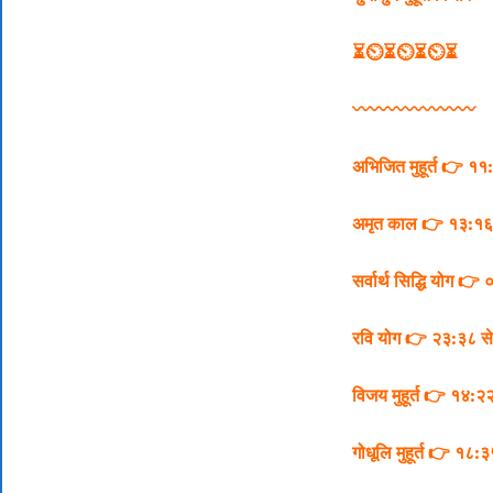
⏳⏲⏳⏲⏳⏲⏳
〰️〰️〰️〰️〰️〰️〰️
अभिजित मुहूर्त 👉 १
अमृत काल 👉 १३:१६
सर्वार्थ सिद्धि योग 
रवि योग 👉 २३:३८ स
विजय मुहूर्त 👉 १४:२
गोधूलि मुहूर्त 👉 १८: