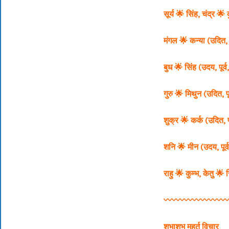
सूर्य 🌟 सिंह,
चंद्र 🌟 
मंगल 🌟 कन्या (उदित, पूर
बुध 🌟 सिंह (उदय, पूर्व, 
गुरु 🌟 मिथुन (उदित, पूर्
शुक्र 🌟 कर्क (उदित, पश
शनि 🌟 मीन (उदय, पूर्व
राहु 🌟 कुम्भ,
केतु 🌟 
〰️〰️〰️〰️〰️〰️〰️〰
शुभाशुभ मुहूर्त विचार