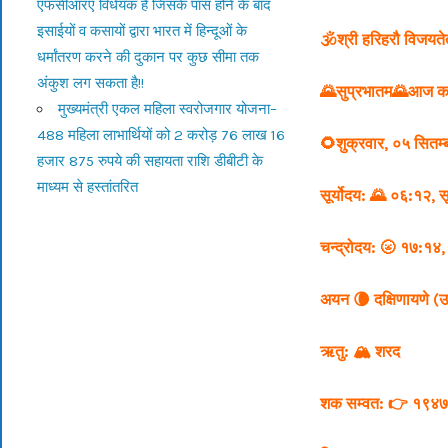
एफसीआरए विधेयक है जिसके पास होने के बाद
इसाईयों व कसायों द्वारा भारत में हिन्दूओं के
🕉श्री हरिहरौ विजयत
धर्मांतरण करने की दुकान पर कुछ सीमा तक
अंकुश लग सकता है!!
🌄सुप्रभातम🌄
आज का
मुख्यमंत्री एकल महिला स्वरोजगार योजना–
488 महिला लाभार्थियों को 2 करोड़ 76 लाख 16
🌻शुक्रवार, ०५ सितम
हजार 875 रुपये की सहायता राशि डीबीटी के
माध्यम से हस्तांतरित
सूर्योदय: 🌄 ०६:१२,
स
चन्द्रोदय: 🌝 १७:१४
अयन 🌘 दक्षिणायणे (उ
ऋतु: 🏔️ शरद
शक सम्वत: 👉 १९४७ (