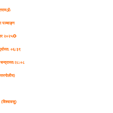
ेतराम🕉
 पञ्चाङ्ग
्बर २०२५🌻
ूर्यास्त: ०६:३९
,
चन्द्रास्त:२८:०८
त्तरगोलीय)
विश्वावसु)