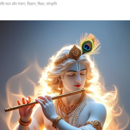
ाशि फल और पंचाग
,
विज्ञान
,
शिक्षा
,
संस्कृति