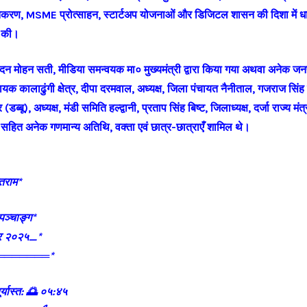
तिकरण, MSME प्रोत्साहन, स्टार्टअप योजनाओं और डिजिटल शासन की दिशा में 
ा की।
 मोहन सती, मीडिया समन्वयक मा० मुख्यमंत्री द्वारा किया गया अथवा अनेक जन
क कालाढुंगी क्षेत्र, दीपा दरमवाल, अध्यक्ष, जिला पंचायत नैनीताल, गजराज सिंह बिष
्बू), अध्यक्ष, मंडी समिति हल्द्वानी, प्रताप सिंह बिष्ट, जिलाध्यक्ष, दर्जा राज्य मंत्
्य, सहित अनेक गणमान्य अतिथि, वक्ता एवं छात्र-छात्राएँ शामिल थे।
ेतराम*
ञ्चाङ्ग*
बर २०२५_*
═══════*
र्यास्त: 🌅 ०५:४५