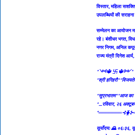
विस्तार, महिला सशक्
उपलब्धियों की सराहन
सम्मेलन का आयोजन मदन
रहे। बंशीधर भगत, विधाय
नगर निगम, अनिल कपूर (डब
राज्य मंत्री दिनेश आर
*༺🔱 卐 🔱༻*
*श्री हरिहरौ**विजयत
*सुप्रभातम**आज का प
*_रविवार, २६ अक्टू
*═══════⊰⧱⊱
सूर्योदय: 🌄 ०६:३६, सू