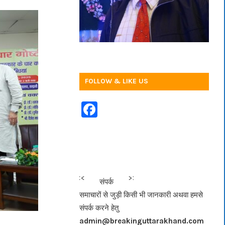
FOLLOW & LIKE US
F
a
c
e
b
<<<
>>>
संपर्क
o
समाचारों से जुड़ी किसी भी जानकारी अथवा हमसे
o
संपर्क करने हेतु
k
admin@breakinguttarakhand.com