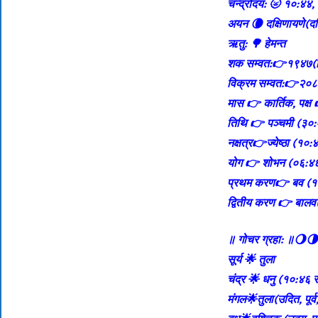
चन्द्रोदय: 🌝 १०:४४, 
अयन 🌘 दक्षिणायणे(दक्
ऋतु: 🌳 हेमन्त
शक सम्वत:👉१९४७(वि
विक्रम सम्वत:👉२०८२(
मास 👉 कार्तिक, पक्ष 
तिथि 👉 पञ्चमी (३०:०
नक्षत्र👉ज्येष्ठा (१०:
योग 👉 शोभन (०६:४६
प्रथम करण👉 बव (
द्वितीय करण 👉 बाल
॥ गोचर ग्रहा: ॥🌖
सूर्य 🌟 तुला
चंद्र 🌟 धनु (१०:४६ स
मंगल🌟तुला(उदित, पूर्व, 