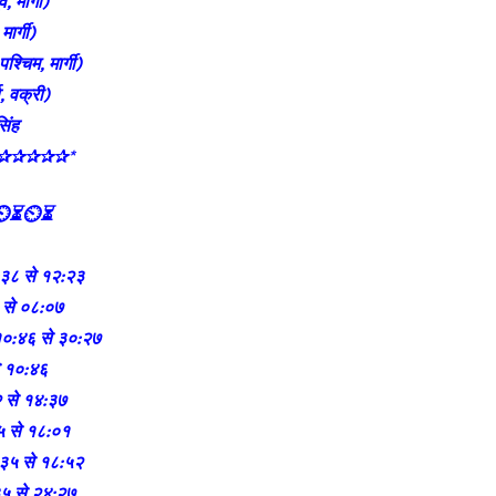
, मार्गी)
मार्गी)
श्चिम, मार्गी)
, वक्री)
सिंह
✰✰✰✰✰*
चार⏳⏲⏳⏲⏳
:३८ से १२:२३
 से ०८:०७
 १०:४६ से ३०:२७
े १०:४६
२ से १४:३७
३५ से १८:०१
७:३५ से १८:५२
:३५ से २४:२७