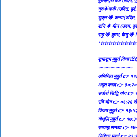
बुध🌟वृश्चिक (उदय, पूर्व
गुरु🌟कर्क (उदित, पूर्व, 
शुक्र 🌟 कन्या(उदित, प
शनि 🌟 मीन (उदय, पूर्व
राहु 🌟 कुम्भ, केतु 🌟 
*✰✰✰✰✰✰✰✰✰
शुभाशुभ मुहूर्त वि
〰️〰️〰️〰️〰️〰️〰️
अभिजित मुहूर्त 👉 ११
अमृत काल 👉 ३०:२०
सर्वार्थ सिद्धि योग 
रवि योग 👉 ०६:२६ स
विजय मुहूर्त 👉 १३:५
गोधूलि मुहूर्त 👉 १७:
सायाह्न सन्ध्या 👉 १
निशिता मुहूर्त 👉 २३