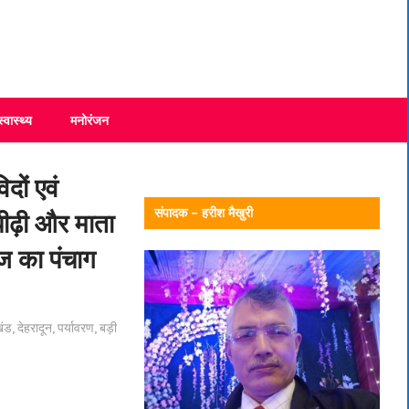
स्वास्थ्य
मनोरंजन
िदों एवं
संपादक – हरीश मैखुरी
पीढ़ी और माता
ज का पंचाग
खंड
,
देहरादून
,
पर्यावरण
,
बड़ी