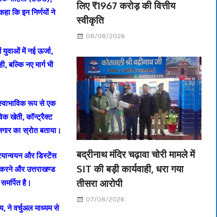
लिए ₹1967 करोड़ की वित्तीय
हा कि इन निर्णयों ने
स्वीकृति
08/08/2026
 युवाओं में नई ऊर्जा,
, बल्कि नए मार्ग भी
 स्वाभाविक रूप से एक
क खेती, कॉन्ट्रैक्ट
ोजगार का स्रोत बताया।
बद्रीनाथ मंदिर चढ़ावा चोरी मामले में
रियान्वयन और डिस्टेंस
SIT की बड़ी कार्यवाही, धरा गया
त करने और उत्तराखण्ड
तीसरा आरोपी
समर्पित है।
07/08/2026
य, ने वर्चुअल माध्यम से