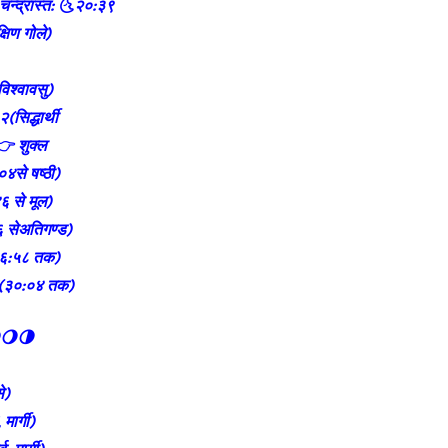
चन्द्रास्त: 🌜२०:३९
षिण गोले)
श्वावसु)
सिद्धार्थी
👉 शुक्ल
४से षष्ठी)
४६ से मूल)
 सेअतिगण्ड)
१६:५८ तक)
व(३०:०४ तक)
🌖🌗
े)
मार्गी)