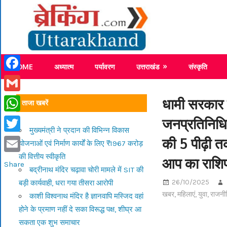
Skip
Breaking
to
content
Breaking News Uttarakhand
HOME
अध्यात्म
पर्यावरण
उत्तराखंड
संस्कृति
Facebook
Gmail
धामी सरकार के
ताजा खबरें
जनप्रतिनिधियो
WhatsApp
मुख्यमंत्री ने प्रदान की विभिन्न विकास
की 5 पीढ़ी 
Twitter
योजनाओं एवं निर्माण कार्यों के लिए ₹1967 करोड़
की वित्तीय स्वीकृति
आप का राश
Email
Share
बद्रीनाथ मंदिर चढ़ावा चोरी मामले में SIT की
26/10/2025
बड़ी कार्यवाही, धरा गया तीसरा आरोपी
खबर
,
महिलाएं
,
युवा
,
राजनी
काशी विश्वनाथ मंदिर है ज्ञानवापि मस्जिद वहां
होने के प्रमाण नहीं दे सका विरूद्ध पक्ष, शीघ्र आ
सकता एक शुभ समाचार