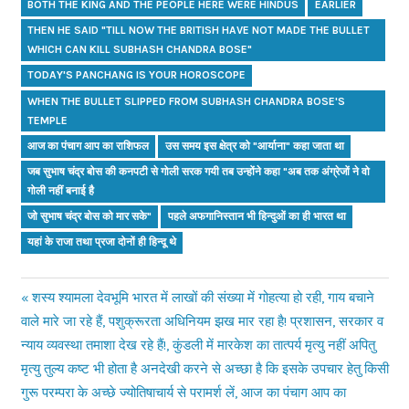
BOTH THE KING AND THE PEOPLE HERE WERE HINDUS
EARLIER
THEN HE SAID "TILL NOW THE BRITISH HAVE NOT MADE THE BULLET
WHICH CAN KILL SUBHASH CHANDRA BOSE"
TODAY'S PANCHANG IS YOUR HOROSCOPE
WHEN THE BULLET SLIPPED FROM SUBHASH CHANDRA BOSE'S
TEMPLE
आज का पंचाग आप का राशिफल
उस समय इस क्षेत्र को "आर्याना" कहा जाता था
जब सुभाष चंद्र बोस की कनपटी से गोली सरक गयी तब उन्होंने कहा "अब तक अंग्रेजों ने वो
गोली नहीं बनाई है
जो सुभाष चंद्र बोस को मार सके"‌‌
पहले अफगानिस्तान भी हिन्दुओं का ही भारत था
यहां के राजा तथा प्रजा दोनों ही हिन्दू थे
Previous
शस्य श्यामला देवभूमि भारत में लाखों की संख्या में गोहत्या हो रही, गाय बचाने
Post
वाले मारे जा रहे हैं, पशुक्रूरता अधिनियम झख मार रहा है! प्रशासन, सरकार व
Post:
न्याय व्यवस्था तमाशा देख रहे हैं!, कुंडली में मारकेश का तात्पर्य मृत्यु नहीं अपितु
navigation
मृत्यु तुल्य कष्ट भी होता है अनदेखी करने से अच्छा है कि इसके उपचार हेतु किसी
गुरू परम्परा के अच्छे ज्योतिषाचार्य से परामर्श लें, आज का पंचाग आप का