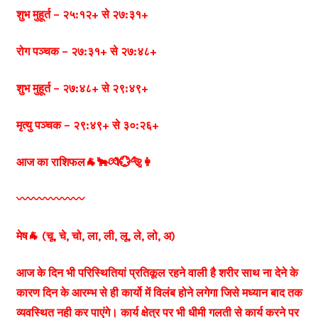
शुभ मुहूर्त – २५:१२+ से २७:३१+
रोग पञ्चक – २७:३१+ से २७:४८+
शुभ मुहूर्त – २७:४८+ से २९:४९+
मृत्यु पञ्चक – २९:४९+ से ३०:२६+
आज का राशिफल🐐🐂💏💮🐅👩
〰️〰️〰️〰️〰️〰️
मेष🐐 (चू, चे, चो, ला, ली, लू, ले, लो, अ)
आज के दिन भी परिस्थितियां प्रतिकूल रहने वाली है शरीर साथ ना देने के
कारण दिन के आरम्भ से ही कार्यो में विलंब होने लगेगा जिसे मध्यान बाद तक
व्यवस्थित नही कर पाएंगे। कार्य क्षेत्र पर भी धीमी गलती से कार्य करने पर