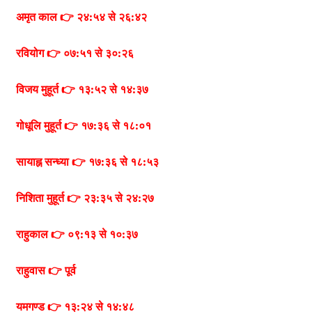
अमृत काल 👉 २४:५४ से २६:४२
रवियोग 👉 ०७:५१ से ३०:२६
विजय मुहूर्त 👉 १३:५२ से १४:३७
गोधूलि मुहूर्त 👉 १७:३६ से १८:०१
सायाह्न सन्ध्या 👉 १७:३६ से १८:५३
निशिता मुहूर्त 👉 २३:३५ से २४:२७
राहुकाल 👉 ०९:१३ से १०:३७
राहुवास 👉 पूर्व
यमगण्ड 👉 १३:२४ से १४:४८