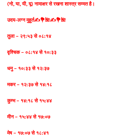
(नो, या, यी, यू) नामाक्षर से रखना शास्त्र सम्मत है।
उदय-लग्न मुहूर्त✍️💐🌺✍️💐🌺
तुला – २९:५३ से ०८:१४
वृश्चिक – ०८:१४ से १०:३३
धनु – १०:३३ से १२:३७
मकर – १२:३७ से १४:१८
कुम्भ – १४:१८ से १५:४४
मीन – १५:४४ से १७:०७
मेष – १७:०७ से १८:४१