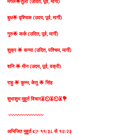
मंगल🌟तुला (उदित, पूर्व, मार्गी)
बुध🌟 वृश्चिक (उदय, पूर्व, मार्गी)
गुरु🌟 कर्क (उदित, पूर्व, मार्गी)
शुक्र 🌟 कन्या (उदित, पश्चिम, मार्गी)
शनि 🌟 मीन (उदय, पूर्व, वक्री)
राहु 🌟 कुम्भ, केतु 🌟 सिंह
शुभाशुभ मुहूर्त विचार⏳⏲⏳⏲⏳💐
〰️〰️〰️〰️〰️〰️〰️
अभिजित मुहूर्त 👉 ११:३८ से १२:२३