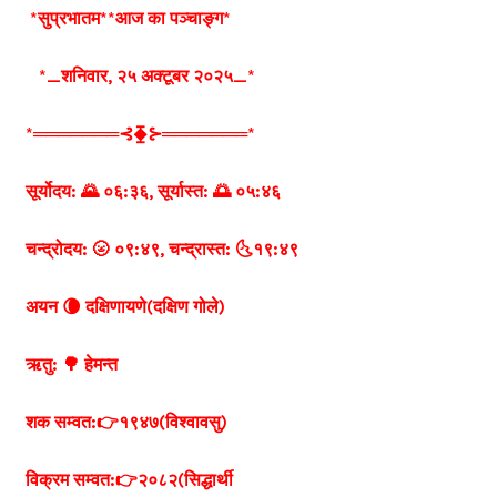
*सुप्रभातम**आज का पञ्चाङ्ग*
*_शनिवार, २५ अक्टूबर २०२५_*
*═══════⊰⧱⊱═══════*
सूर्योदय: 🌄 ०६:३६, सूर्यास्त: 🌅 ०५:४६
चन्द्रोदय: 🌝 ०९:४९, चन्द्रास्त: 🌜१९:४९
अयन 🌘 दक्षिणायणे(दक्षिण गोले)
ऋतु: 🌳 हेमन्त
शक सम्वत:👉१९४७(विश्वावसु)
विक्रम सम्वत:👉२०८२(सिद्धार्थी