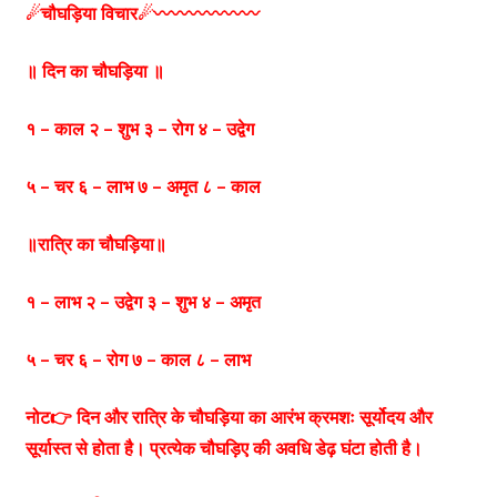
☄चौघड़िया विचार☄〰️〰️〰️〰️〰️〰️
॥ दिन का चौघड़िया ॥
१ – काल २ – शुभ ३ – रोग ४ – उद्वेग
५ – चर ६ – लाभ ७ – अमृत ८ – काल
॥रात्रि का चौघड़िया॥
१ – लाभ २ – उद्वेग ३ – शुभ ४ – अमृत
५ – चर ६ – रोग ७ – काल ८ – लाभ
नोट👉 दिन और रात्रि के चौघड़िया का आरंभ क्रमशः सूर्योदय और
सूर्यास्त से होता है। प्रत्येक चौघड़िए की अवधि डेढ़ घंटा होती है।