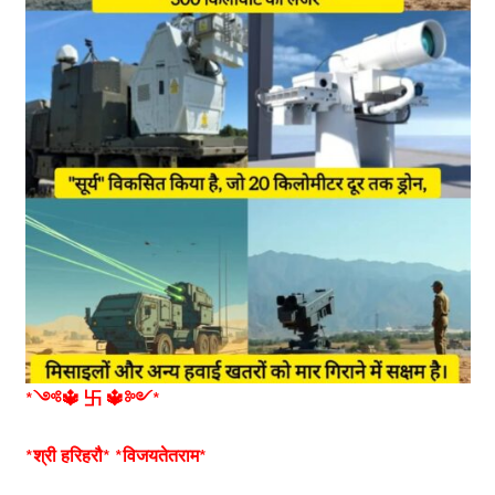
*༺🔱 卐 🔱༻*
*श्री हरिहरौ* *विजयतेतराम*