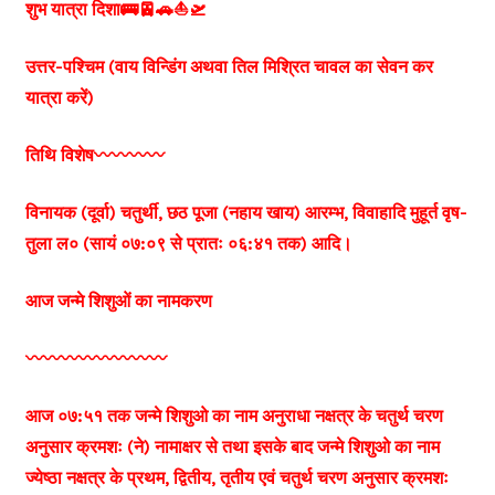
शुभ यात्रा दिशा🚌🚈🚗⛵🛫
उत्तर-पश्चिम (वाय विन्डिंग अथवा तिल मिश्रित चावल का सेवन कर
यात्रा करें)
तिथि विशेष〰️〰️〰️〰️
विनायक (दूर्वा) चतुर्थी, छठ पूजा (नहाय खाय) आरम्भ, विवाहादि मुहूर्त वृष-
तुला ल० (सायं ०७:०९ से प्रातः ०६:४१ तक) आदि।
आज जन्मे शिशुओं का नामकरण
〰️〰️〰️〰️〰️〰️〰️〰️
आज ०७:५१ तक जन्मे शिशुओ का नाम अनुराधा नक्षत्र के चतुर्थ चरण
अनुसार क्रमशः (ने) नामाक्षर से तथा इसके बाद जन्मे शिशुओ का नाम
ज्येष्ठा नक्षत्र के प्रथम, द्वितीय, तृतीय एवं चतुर्थ चरण अनुसार क्रमशः