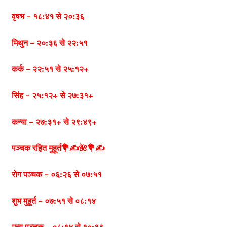
वृषभ – १८:४१ से २०:३६
मिथुन – २०:३६ से २२:५१
कर्क – २२:५१ से २५:१२+
सिंह – २५:१२+ से २७:३१+
कन्या – २७:३१+ से २९:४९+
पञ्चक रहित मुहूर्त💐✍️🌺💐✍️
रोग पञ्चक – ०६:२६ से ०७:५१
शुभ मुहूर्त – ०७:५१ से ०८:१४