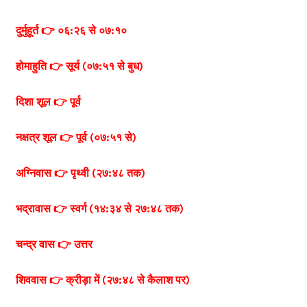
दुर्मुहूर्त 👉 ०६:२६ से ०७:१०
होमाहुति 👉 सूर्य (०७:५१ से बुध)
दिशा शूल 👉 पूर्व
नक्षत्र शूल 👉 पूर्व (०७:५१ से)
अग्निवास 👉 पृथ्वी (२७:४८ तक)
भद्रावास 👉 स्वर्ग (१४:३४ से २७:४८ तक)
चन्द्र वास 👉 उत्तर
शिववास 👉 क्रीड़ा में (२७:४८ से कैलाश पर)