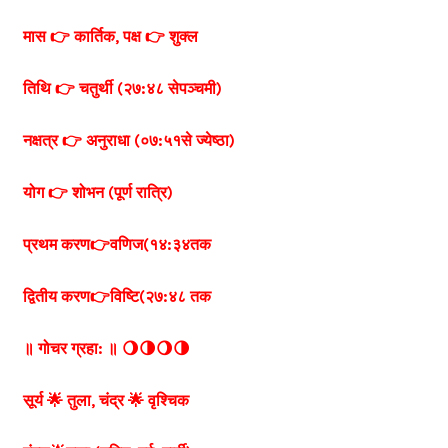
मास 👉 कार्तिक, पक्ष 👉 शुक्ल
तिथि 👉 चतुर्थी (२७:४८ सेपञ्चमी)
नक्षत्र 👉 अनुराधा (०७:५१से ज्येष्ठा)
योग 👉 शोभन (पूर्ण रात्रि)
प्रथम करण👉वणिज(१४:३४तक
द्वितीय करण👉विष्टि(२७:४८ तक
॥ गोचर ग्रहा: ॥ 🌖🌗🌖🌗
सूर्य 🌟 तुला, चंद्र 🌟 वृश्चिक