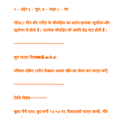
५ – उद्वेग ६ – शुभ,
७ – अमृत ८ – चर
नोट👉 दिन और रात्रि के चौघड़िया का आरंभ क्रमशः सूर्योदय और
सूर्यास्त से होता है। प्रत्येक चौघड़िए की अवधि डेढ़ घंटा होती है।
〰️〰️〰️〰️〰️〰️〰️〰️〰️〰️〰️〰️
शुभ यात्रा दिशा
🚌🚈🚗⛵🛫
पश्चिम-दक्षिण (दर्पण देखकर अथवा खीर का सेवन कर यात्रा करें)
〰️〰️〰️〰️〰️〰️〰️〰️〰️〰️〰️〰️
तिथि विशेष
〰️〰️〰️〰️
बृहद गौरी व्रत, बुध मार्गी १२:५४ पर, विशालाक्षी यात्रा काशी, नींव