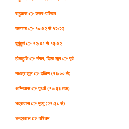
राहुवास 👉 उत्तर-पश्चिम
यमगण्ड 👉 १०:४२ से १२:२२
दुर्मुहूर्त 👉 १२:४८ से १३:४२
होमाहुति 👉 मंगल,
दिशा शूल 👉 पूर्व
नक्षत्र शूल 👉 दक्षिण (१३:०० से)
अग्निवास 👉 पृथ्वी (१०:३३ तक)
भद्रावास 👉 मृत्यु (२१:३८ से)
चन्द्रवास 👉 पश्चिम