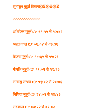
शुभाशुभ मुहूर्त विचार
⏲⏳⏲⏳⏲⏳
〰️〰️〰️〰️〰️〰️〰️
अभिजित मुहूर्त 👉 ११:५५ से १२:४८
अमृत काल 👉 ०६:०४ से ०७:३६
विजय मुहूर्त 👉 १४:३५ से १५:२९
गोधूलि मुहूर्त 👉 १९:०२ से १९:२३
सायाह्न सन्ध्या 👉 १९:०२ से २०:०६
निशिता मुहूर्त 👉 २४:०१ से २४:४३
राहुकाल 👉 ०७:२२ से ०९:०२