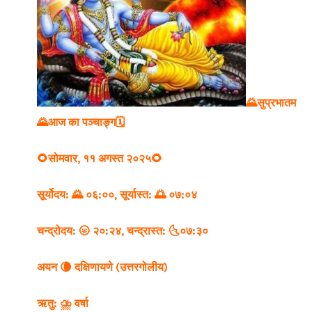
🌄सुप्रभातम
🌄
आज का पञ्चाङ्ग🗓
🌻सोमवार, ११ अगस्त २०२५🌻
सूर्योदय: 🌄 ०६:००,
सूर्यास्त: 🌅 ०७:०४
चन्द्रोदय: 🌝 २०:२४,
चन्द्रास्त: 🌜०७:३०
अयन 🌘 दक्षिणायणे (उत्तरगोलीय)
ऋतु: ⛈️ वर्षा