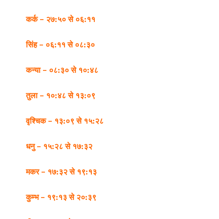
कर्क – २७:५० से ०६:११
सिंह – ०६:११ से ०८:३०
कन्या – ०८:३० से १०:४८
तुला – १०:४८ से १३:०९
वृश्चिक – १३:०९ से १५:२८
धनु – १५:२८ से १७:३२
मकर – १७:३२ से १९:१३
कुम्भ – १९:१३ से २०:३९