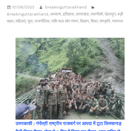
10/08/2025
breakinguttarakhand
Breakinguttarakhand
,
अध्यात्म
,
इतिहास
,
उत्तराखंड
,
तकनीकी
,
देहरादून
,
बड़ी
खबर
,
महिलाएं
,
युवा
,
राजनीतिक
,
राशि फल और पंचाग
,
विज्ञान
,
शिक्षा
,
संस्कृति
,
स्वास्थ्य
उत्तरकाशी : गंगोत्री राष्ट्रीय राजमार्ग पर आपदा में टूटा लिमचागाड़