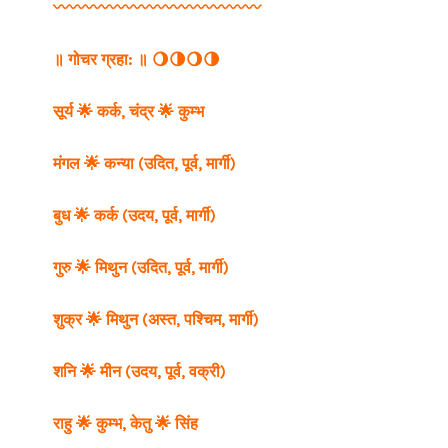
〰️〰️〰️〰️〰️〰️〰️〰️〰️〰️〰️〰️〰️
॥ गोचर ग्रहा: ॥
🌖🌗🌖🌗
सूर्य 🌟 कर्क,
चंद्र 🌟 कुम्भ
मंगल 🌟 कन्या (उदित, पूर्व, मार्गी)
बुध 🌟 कर्क (उदय, पूर्व, मार्गी)
गुरु 🌟 मिथुन (उदित, पूर्व, मार्गी)
शुक्र 🌟 मिथुन (अस्त, पश्चिम, मार्गी)
शनि 🌟 मीन (उदय, पूर्व, वक्री)
राहु 🌟 कुम्भ,
केतु 🌟 सिंह