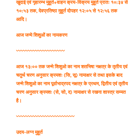
खुदाई एवं गृहारम्भ मुहूर्त+वाहन क्रय-विक्रय मुहूर्त प्रातः १०:३४ से
१०:५३ तक, देवप्रतिष्ठा मुहूर्त दोपहर १२:०५ से १२:५६ तक
आदि।
आज जन्मे शिशुओं का नामकरण
〰️〰️〰️〰️〰️〰️〰️〰️〰️〰️
आज १३:०० तक जन्मे शिशुओ का नाम शतभिषा नक्षत्र के तृतीय एवं
चतुर्थ चरण अनुसार क्रमशः (सि, सू) नामाक्षर से तथा इसके बाद
जन्मे शिशुओ का नाम पूर्वाभाद्रपद नक्षत्र के प्रथम, द्वितीय एवं तृतीय
चरण अनुसार क्रमशः (से, सो, द) नामाक्षर से रखना शास्त्र सम्मत
है।
〰️〰️〰️〰️〰️〰️〰️〰️〰️〰️〰️〰️
उदय-लग्न मुहूर्त