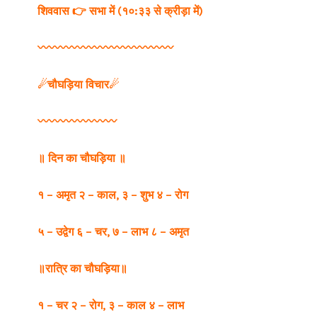
शिववास 👉 सभा में (१०:३३ से क्रीड़ा में)
〰️〰️〰️〰️〰️〰️〰️〰️〰️〰️〰️〰️
☄चौघड़िया विचार☄
〰️〰️〰️〰️〰️〰️〰️
॥ दिन का चौघड़िया ॥
१ – अमृत २ – काल,
३ – शुभ ४ – रोग
५ – उद्वेग ६ – चर,
७ – लाभ ८ – अमृत
॥रात्रि का चौघड़िया॥
१ – चर २ – रोग,
३ – काल ४ – लाभ