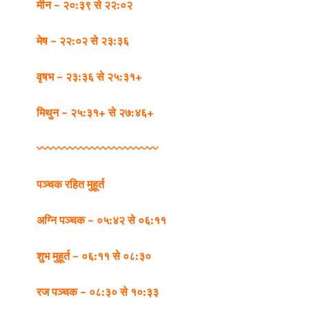
मीन – २०:३९ से २२:०२
मेष – २२:०२ से २३:३६
वृषभ – २३:३६ से २५:३१+
मिथुन – २५:३१+ से २७:४६+
〰️〰️〰️〰️〰️〰️〰️〰️〰️〰️〰️
पञ्चक रहित मुहूर्त
अग्नि पञ्चक – ०५:४२ से ०६:११
शुभ मुहूर्त – ०६:११ से ०८:३०
रज पञ्चक – ०८:३० से १०:३३