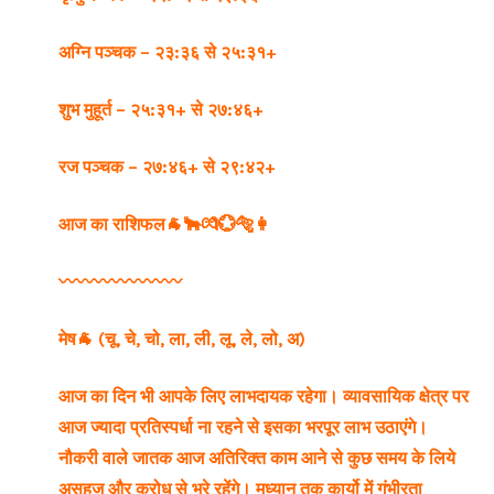
अग्नि पञ्चक – २३:३६ से २५:३१+
शुभ मुहूर्त – २५:३१+ से २७:४६+
रज पञ्चक – २७:४६+ से २९:४२+
आज का राशिफल
🐐🐂💏💮🐅👩
〰️〰️〰️〰️〰️〰️〰️
मेष🐐 (चू, चे, चो, ला, ली, लू, ले, लो, अ)
आज का दिन भी आपके लिए लाभदायक रहेगा। व्यावसायिक क्षेत्र पर
आज ज्यादा प्रतिस्पर्धा ना रहने से इसका भरपूर लाभ उठाएंगे।
नौकरी वाले जातक आज अतिरिक्त काम आने से कुछ समय के लिये
असहज और क्रोध से भरे रहेंगे। मध्यान तक कार्यो में गंभीरता