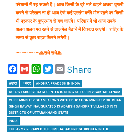
परेशानी में पड़ सकते है। आज किसी के बुरे भले कहने अथवा चुगली
करने से परेशान ना हों आज ऐसे कई प्रसंग बनेंगे मौन रहने पर किसी
भी प्रकार के कुप्रभाव से बच जाएंगे। परिवार में भी आज सबके
अलग अलग मत रहने से तालमेल बैठाने में दिक्कत आएगी। रात्रि के
समय से कुछ राहत मिलने लगेगी।
〰️〰️〰️〰️〰️🙏राधे राधे🙏
Facebook
Gmail
WhatsApp
Twitter
Email
Share
#डाटा
#सेंटर
ANDHRA PRADESH IN INDIA
ASIA'S LARGEST DATA CENTER IS BEING SET UP IN VISAKHAPATNAM
CHIEF MINISTER DHAMI ALONG WITH EDUCATION MINISTER DR. DHAN
SINGH RAWAT INAUGURATED 13 ADARSH SANSKRIT VILLAGES IN 13
DISTRICTS OF UTTARAKHAND STATE
INDIA
THE ARMY REPAIRED THE LIMCHAGAD BRIDGE BROKEN IN THE