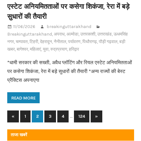
एस्टेट अनियमितताओं पर कसेगा शिकंजा, रेरा में बड़े
सुधारों की तैयारी
11/06/2026
breakinguttarakhand
Breakinguttarakhand
,
अपराध
,
अल्मोडा
,
उत्तरकाशी
,
उत्तराखंड
,
ऊधमसिंह
नगर
,
चम्पावत
,
टिहरी
,
देहरादून
,
नैनीताल
,
पर्यावरण
,
पिथौरागढ़
,
पौड़ी गढ़वाल
,
बड़ी
खबर
,
बागेश्वर
,
महिलाएं
,
युवा
,
रुद्रप्रयाग
,
हरिद्वार
*धामी सरकार की सख्ती, अवैध प्लॉटिंग और रियल एस्टेट अनियमितताओं
पर कसेगा शिकंजा, रेरा में बड़े सुधारों की तैयारी *अन्य राज्यों की बेस्ट
प्रैक्टिस अपनाएगा
READ MORE
…
«
Previous
1
2
3
4
124
Next
»
Posts
Posts
Posts
navigation
ताजा खबरें