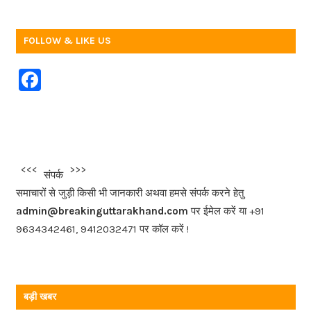
FOLLOW & LIKE US
F
a
c
e
b
<<<
>>>
संपर्क
o
समाचारों से जुड़ी किसी भी जानकारी अथवा हमसे संपर्क करने हेतु
o
admin@breakinguttarakhand.com
पर ईमेल करें या +91
k
9634342461, 9412032471 पर कॉल करें !
बड़ी खबर