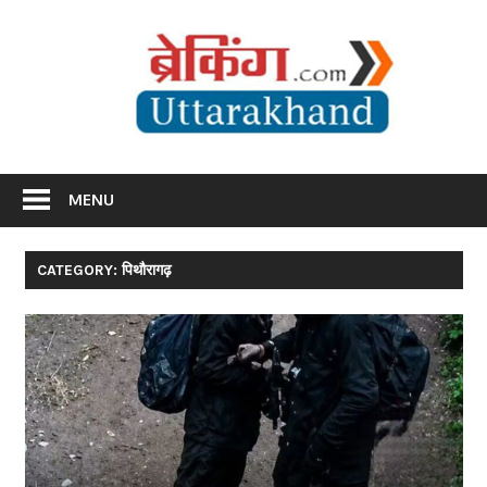
Skip
Br
to
content
Utta
Breaking News Uttarakhand
MENU
CATEGORY: पिथौरागढ़