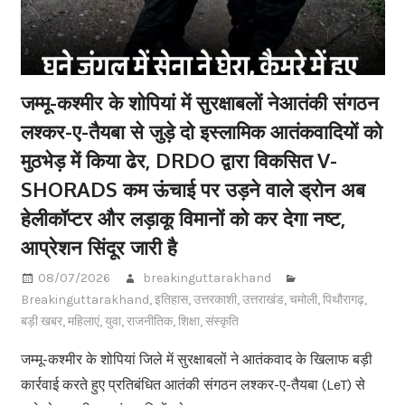
जम्मू-कश्मीर के शोपियां में सुरक्षाबलों नेआतंकी संगठन
लश्कर-ए-तैयबा से जुड़े दो इस्लामिक आतंकवादियों को
मुठभेड़ में किया ढेर, DRDO द्वारा विकसित V-
SHORADS कम ऊंचाई पर उड़ने वाले ड्रोन अब
हेलीकॉप्टर और लड़ाकू विमानों को कर देगा नष्ट,
आप्रेशन सिंदूर जारी है
08/07/2026
breakinguttarakhand
Breakinguttarakhand
,
इतिहास
,
उत्तरकाशी
,
उत्तराखंड
,
चमोली
,
पिथौरागढ़
,
बड़ी खबर
,
महिलाएं
,
युवा
,
राजनीतिक
,
शिक्षा
,
संस्कृति
जम्मू-कश्मीर के शोपियां जिले में सुरक्षाबलों ने आतंकवाद के खिलाफ बड़ी
कार्रवाई करते हुए प्रतिबंधित आतंकी संगठन लश्कर-ए-तैयबा (LeT) से