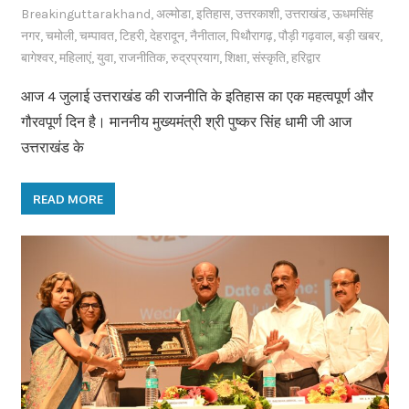
Breakinguttarakhand
,
अल्मोडा
,
इतिहास
,
उत्तरकाशी
,
उत्तराखंड
,
ऊधमसिंह
नगर
,
चमोली
,
चम्पावत
,
टिहरी
,
देहरादून
,
नैनीताल
,
पिथौरागढ़
,
पौड़ी गढ़वाल
,
बड़ी खबर
,
बागेश्वर
,
महिलाएं
,
युवा
,
राजनीतिक
,
रुद्रप्रयाग
,
शिक्षा
,
संस्कृति
,
हरिद्वार
आज 4 जुलाई उत्तराखंड की राजनीति के इतिहास का एक महत्वपूर्ण और
गौरवपूर्ण दिन है। माननीय मुख्यमंत्री श्री पुष्कर सिंह धामी जी आज
उत्तराखंड के
READ MORE