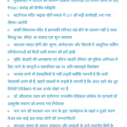
मुख्यमंत्री ने प्रदान की विभिन्न विकास योजनाओं एवं निर्माण कार्यों के लिए
₹1967 करोड़ की वित्तीय स्वीकृति
बद्रीनाथ मंदिर चढ़ावा चोरी मामले में SIT की बड़ी कार्यवाही, धरा गया
तीसरा आरोपी
काशी विश्वनाथ मंदिर है ज्ञानवापि मस्जिद वहां होने के प्रमाण नहीं दे सका
विरूद्ध पक्ष, शीघ्र आ सकता एक शुभ समाचार
चारधाम यात्रा होगी और सुगम, कर्णप्रयाग और सिमली में आधुनिक पार्किंग
परियोजनाओं को मिली धामी शासन की हरी झंडी
सृष्टि कंडारी की आत्महत्या एवं सौरभ खत्री परिवार को पुलिस अभिरक्षा में
लिए जाने के कानूनी व सामाजिक पक्ष पर अति महत्वपूर्ण विश्लेषण
भाजपा कभी भी देशवासियों से नहीं लड़ती क्योंकि जानती है कि सभी
देशवासी अपने ही हैं, बाहरी ताकतों से लड़ती है जानती है कि अंदर वाले चंद धुर
विरोधी ऐजेंडेबाज तो बस उनके मोहरे भर हैं
डॉ. सीएमएस रावत बने श्रीनगर राजकीय मेडिकल कॉलेज के प्राचार्य डॉ
आशुतोष सयाना को बनाया गया निदेशक
जन जन की सरकार-जन जन के द्वार’ कार्यक्रम के पहले व दूसरे चरण
मेंअब तक साढ़े छह लाख लोगों की जनभागीदारी
चारधाम यात्रा के सफल संचालन और बुग्यालों से जुड़े स्थानीय हितों के