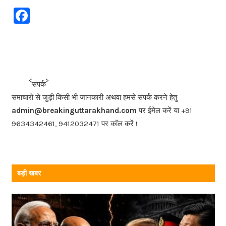
F
a
c
e
b
<<<
>>>
संपर्क
o
समाचारों से जुड़ी किसी भी जानकारी अथवा हमसे संपर्क करने हेतु
o
admin@breakinguttarakhand.com
पर ईमेल करें या +91
k
9634342461, 9412032471 पर कॉल करें !
बड़ी खबर