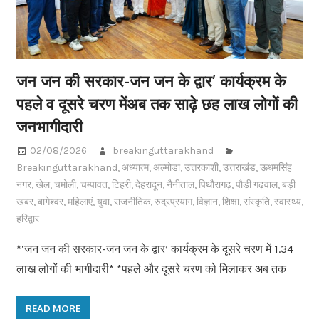
जन जन की सरकार-जन जन के द्वार’ कार्यक्रम के
पहले व दूसरे चरण मेंअब तक साढ़े छह लाख लोगों की
जनभागीदारी
02/08/2026
breakinguttarakhand
Breakinguttarakhand
,
अध्यात्म
,
अल्मोडा
,
उत्तरकाशी
,
उत्तराखंड
,
ऊधमसिंह
नगर
,
खेल
,
चमोली
,
चम्पावत
,
टिहरी
,
देहरादून
,
नैनीताल
,
पिथौरागढ़
,
पौड़ी गढ़वाल
,
बड़ी
खबर
,
बागेश्वर
,
महिलाएं
,
युवा
,
राजनीतिक
,
रुद्रप्रयाग
,
विज्ञान
,
शिक्षा
,
संस्कृति
,
स्वास्थ्य
,
हरिद्वार
*‘जन जन की सरकार-जन जन के द्वार’ कार्यक्रम के दूसरे चरण में 1.34
लाख लोगों की भागीदारी* *पहले और दूसरे चरण को मिलाकर अब तक
READ MORE