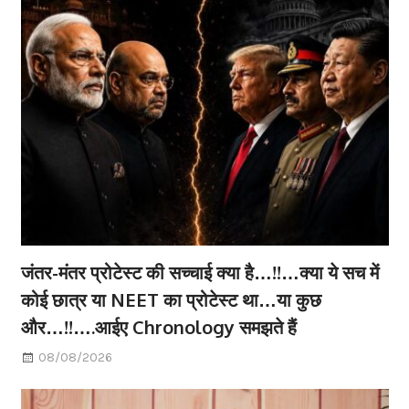
जंतर-मंतर प्रोटेस्ट की सच्चाई क्या है…!!…क्या ये सच में
कोई छात्र या NEET का प्रोटेस्ट था…या कुछ
और…!!….आईए Chronology समझते हैं
08/08/2026