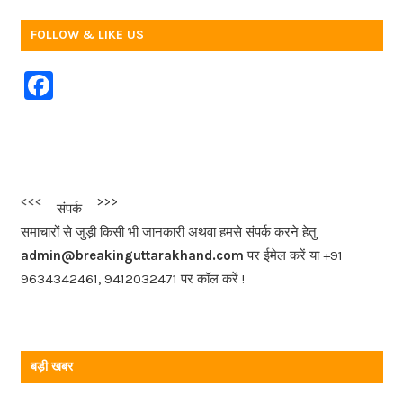
FOLLOW & LIKE US
F
a
c
e
b
<<<
>>>
संपर्क
o
समाचारों से जुड़ी किसी भी जानकारी अथवा हमसे संपर्क करने हेतु
o
admin@breakinguttarakhand.com
पर ईमेल करें या +91
k
9634342461, 9412032471 पर कॉल करें !
बड़ी खबर