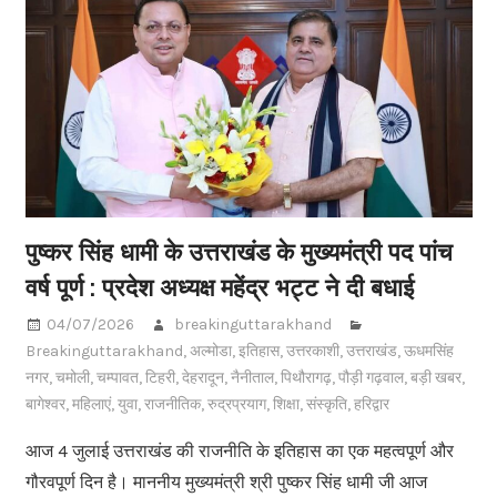
पुष्कर सिंह धामी के उत्तराखंड के मुख्यमंत्री पद पांच
वर्ष पूर्ण : प्रदेश अध्यक्ष महेंद्र भट्ट ने दी बधाई
04/07/2026
breakinguttarakhand
Breakinguttarakhand
,
अल्मोडा
,
इतिहास
,
उत्तरकाशी
,
उत्तराखंड
,
ऊधमसिंह
नगर
,
चमोली
,
चम्पावत
,
टिहरी
,
देहरादून
,
नैनीताल
,
पिथौरागढ़
,
पौड़ी गढ़वाल
,
बड़ी खबर
,
बागेश्वर
,
महिलाएं
,
युवा
,
राजनीतिक
,
रुद्रप्रयाग
,
शिक्षा
,
संस्कृति
,
हरिद्वार
आज 4 जुलाई उत्तराखंड की राजनीति के इतिहास का एक महत्वपूर्ण और
गौरवपूर्ण दिन है। माननीय मुख्यमंत्री श्री पुष्कर सिंह धामी जी आज