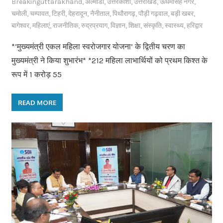
Breakinguttarakhand
,
अल्मोडा
,
उत्तरकाशी
,
उत्तराखंड
,
ऊधमसिंह नगर
,
चमोली
,
चम्पावत
,
टिहरी
,
देहरादून
,
नैनीताल
,
पिथौरागढ़
,
पौड़ी गढ़वाल
,
बड़ी खबर
,
बागेश्वर
,
महिलाएं
,
राजनीतिक
,
रुद्रप्रयाग
,
विज्ञान
,
शिक्षा
,
संस्कृति
,
स्वास्थ्य
,
हरिद्वार
*‘मुख्यमंत्री एकल महिला स्वरोजगार योजना’ के द्वितीय चरण का
मुख्यमंत्री ने किया शुभारंभ* *212 महिला लाभार्थियों को प्रथम किश्त के
रूप में 1 करोड़ 55
READ MORE