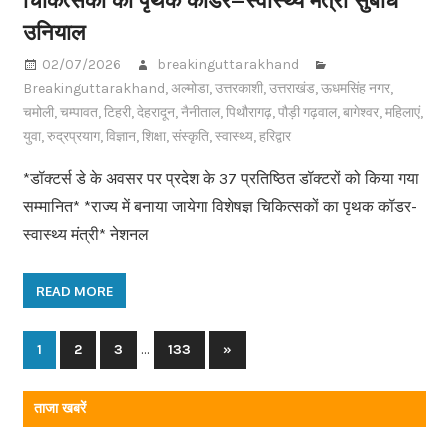
उनियाल
02/07/2026
breakinguttarakhand
Breakinguttarakhand
,
अल्मोडा
,
उत्तरकाशी
,
उत्तराखंड
,
ऊधमसिंह नगर
,
चमोली
,
चम्पावत
,
टिहरी
,
देहरादून
,
नैनीताल
,
पिथौरागढ़
,
पौड़ी गढ़वाल
,
बागेश्वर
,
महिलाएं
,
युवा
,
रुद्रप्रयाग
,
विज्ञान
,
शिक्षा
,
संस्कृति
,
स्वास्थ्य
,
हरिद्वार
*डॉक्टर्स डे के अवसर पर प्रदेश के 37 प्रतिष्ठित डॉक्टरों को किया गया
सम्मानित* *राज्य में बनाया जायेगा विशेषज्ञ चिकित्सकों का पृथक कॉडर-
स्वास्थ्य मंत्री* नेशनल
READ MORE
…
1
2
3
133
Next
»
Posts
Posts
navigation
ताजा खबरें