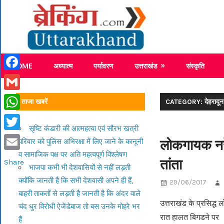
Skip
Breaking
to
content
Breaking News Uttarakhand
HOME
अध्यात्म
पर्यावरण
उत्तराखंड
संस्कृति
Facebook
Gmail
ताजा खबरें
CATEGORY: देहरादून
WhatsApp
सृष्टि कंडारी की आत्महत्या एवं सौरभ खत्री
Twitter
लोकगायक नरें
परिवार को पुलिस अभिरक्षा में लिए जाने के कानूनी
व सामाजिक पक्ष पर अति महत्वपूर्ण विश्लेषण
Email
तांता
Share
भाजपा कभी भी देशवासियों से नहीं लड़ती
क्योंकि जानती है कि सभी देशवासी अपने ही हैं,
29/06/2017
बाहरी ताकतों से लड़ती है जानती है कि अंदर वाले
उत्तराखंड के प्रसिद्
चंद धुर विरोधी ऐजेंडेबाज तो बस उनके मोहरे भर
रात हालत बिगडने पर
हैं