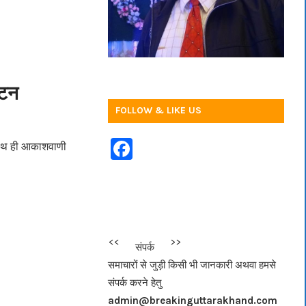
ाटन
FOLLOW & LIKE US
F
पण साथ ही आकाशवाणी
a
c
e
b
<<<
>>>
संपर्क
o
समाचारों से जुड़ी किसी भी जानकारी अथवा हमसे
o
संपर्क करने हेतु
k
admin@breakinguttarakhand.com