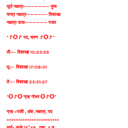
सूर्य नक्षत्र——————— पुष्य
चन्द्र नक्षत्र—————– विशाखा
नक्षत्र पाया—————— रजत
*🚩💮🚩 पद, चरण 🚩💮🚩*
ती—- विशाखा 10:23:55
तू—- विशाखा 17:08:01
ते—- विशाखा 23:51:27
*💮🚩💮 ग्रह गोचर 💮🚩💮*
ग्रह =राशी , अंश ,नक्षत्र, पद
=======================
सूर्य= कर्क 15°49 , पुष्य. 4 ड