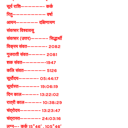
सूर्य राशि——————- कर्क
रितु————————— वर्षा
आयन—————— दक्षिणायण
संवत्सर विश्वावसु
संवत्सर (उत्तर)————– सिद्धार्थी
विक्रम संवत—————- 2082
गुजराती संवत————– 2081
शक संवत——————-1947
कलि संवत—————— 5126
सूर्योदय—————- 05:44:17
सूर्यास्त—————– 19:06:19
दिन काल————– 13:22:02
रात्री काल————– 10:38:29
चंद्रोदय—————– 13:23:47
चंद्रास्त—————– 24:03:16
लग्न—- कर्क 15°46′ , 105°46′