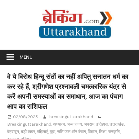
Skip
Br
to
content
Utta
Breaking News Uttarakhand
MENU
वे ये विरोध हिन्दू संतों का नहीं अपितु सनातन धर्म का
कर रहे हैं, श्रीगणेश प्रश्नावली चमत्कारिक यंत्र से
करें अपनी समस्याओं का समाधान, आज का पंचाग
आप का राशिफल
02/08/2025
breakinguttarakhand
Breakinguttarakhand
,
अध्यात्म
,
अन्य राज्य
,
अपराध
,
इतिहास
,
उत्तराखंड
,
देहरादून
,
बड़ी खबर
,
महिलाएं
,
युवा
,
राशि फल और पंचाग
,
विज्ञान
,
शिक्षा
,
संस्कृति
,