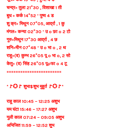
चन्द्र= तुला 21°30 , विशाखा 1 ती
बुध = कर्क 14°52 ‘ पुष्य 4 ड
शु क्र= मिथुन 07°05, आर्द्रा , 1 कु
मंगल= कन्या 02°30 ‘ उ o फ़ा o 2 टो
गुरु=मिथुन 17°30 आर्द्रा , 4 छ
शनि=मीन 07°48 ‘ उ o भा o , 2 थ
राहू=(व) कुम्भ 26°05 पू o भा o, 2 सो
केतु= (व) सिंह 26°05 पूoफा o 4 टू
========================
*🚩💮🚩 शुभा$शुभ मुहूर्त 🚩💮🚩*
राहू काल 10:45 – 12:25 अशुभ
यम घंटा 15:46 – 17:27 अशुभ
गुली काल 07:24 – 09:05 अशुभ
अभिजित 11:59 – 12:52 शुभ