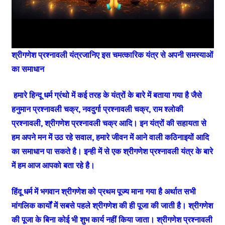
श्रीगणेश प्रश्नावली यंत्रजानिए इस चमत्कारिक यंत्र से अपनी समस्याओं
का समाधान
हमारे हिन्दू धर्म ग्रंथो में कई तरह के यंत्रों के बारे में बताया गया है जैसे
हनुमान प्रश्नावली चक्र, नवदुर्गा प्रश्नावली चक्र, राम श्लोकी
प्रश्नावली, श्रीगणेश प्रश्नावली चक्र आदि। इन यंत्रों की सहायता से
हम अपने मन में उठ रहे सवाल, हमारे जीवन में आने वाली कठिनाइयों आदि
का समाधान पा सकते है। इन्ही में से एक श्रीगणेश प्रश्नावली यंत्र के बारे
में हम आज आपको बता रहे है।
हिंदू धर्म में भगवान श्रीगणेश को प्रथम पूज्य माना गया है अर्थात सभी
मांगलिक कार्यों में सबसे पहले श्रीगणेश की ही पूजा की जाती है। श्रीगणेश
की पूजा के बिना कोई भी शुभ कार्य नहीं किया जाता। श्रीगणेश प्रश्नावली