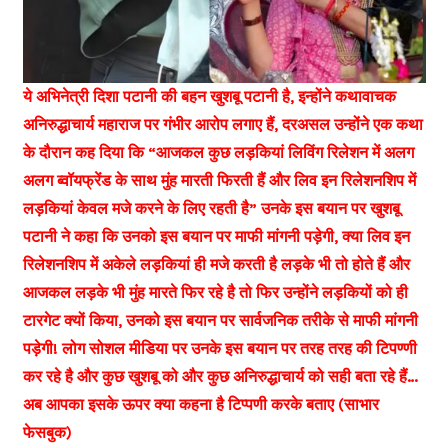
ये अभिनेत्री दिशा पटानी की बहन खुशबू पटानी है, इन्होंने कथावाचक
अनिरुद्धाचार्य महाराज पर गंभीर आरोप लगाए हैं, दरअसल उन्होंने एक कथा
के दौरान कह दिया कि “आजकल कुछ लड़कियां लिविंग रिलेशन में अलग
अलग ब्वॉयफ्रेंड के साथ मुंह मारती फिरती हैं और लिव इन रिलेशनशिप में
लड़कियां केवल मजे करने के लिए रहती है” उनके इस बयान पर खुशबू
पटानी ने कहा कि उनको इस बयान पर माफी मांगनी पड़ेगी, क्या लिव इन
रिलेशनशिप में अकेले लड़कियां ही मजे करती है लड़के भी तो होते हैं और
आजकल लड़के भी मुंह मारते फिर रहे है तो फिर उन्होंने लड़कियों को ही
टारगेट क्यों किया, उनको इस बयान पर सार्वजनिक तरीके से माफी मांगनी
पड़ेगी! लोग सोशल मीडिया पर उनके इस बयान पर तरह तरह की टिपण्णी
कर रहे है और कुछ खुशबू को और कुछ अनिरुद्धाचार्य को सही बता रहे हैं…
अब आपका इसके ऊपर क्या कहना है टिप्पणी करके बताए (साभार
फेसबुक)