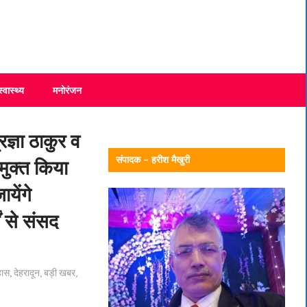
स्वास्थ्य
मनोरंजन
ज्ञा ठाकुर व
संपादक – हरीश मैखुरी
मुक्त किया
येंगे
ं से संसद
हास
,
देहरादून
,
बड़ी खबर
,