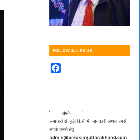
FOLLOW & LIKE US
F
a
c
e
b
<<<
>>>
संपर्क
o
समाचारों से जुड़ी किसी भी जानकारी अथवा हमसे
o
संपर्क करने हेतु
k
admin@breakinguttarakhand.com