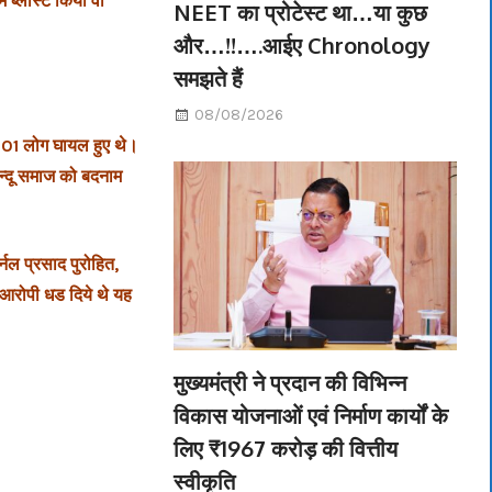
 ब्लास्ट किया वो
NEET का प्रोटेस्ट था…या कुछ
और…!!….आईए Chronology
समझते हैं
08/08/2026
 101 लोग घायल हुए थे।
 हिन्दू समाज को बदनाम
्नल प्रसाद पुरोहित,
 आरोपी धड दिये थे यह
मुख्यमंत्री ने प्रदान की विभिन्न
विकास योजनाओं एवं निर्माण कार्यों के
लिए ₹1967 करोड़ की वित्तीय
स्वीकृति