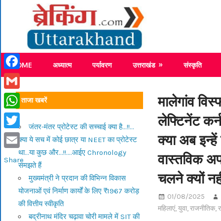
Skip
Breaking
to
content
Breaking News Uttarakhand
HOME
अध्यात्म
पर्यावरण
उत्तराखंड
संस्कृति
Facebook
Gmail
मालेगांव विस
ताजा खबरें
लेफ्टिनेंट क
WhatsApp
जंतर-मंतर प्रोटेस्ट की सच्चाई क्या है…!!…
क्या अब इन्हे
Twitter
क्या ये सच में कोई छात्र या NEET का प्रोटेस्ट
था…या कुछ और…!!….आईए Chronology
वास्तविक अपर
Email
Share
समझते हैं
चलने क्यों नही
मुख्यमंत्री ने प्रदान की विभिन्न विकास
योजनाओं एवं निर्माण कार्यों के लिए ₹1967 करोड़
01/08/2025
की वित्तीय स्वीकृति
महिलाएं
,
युवा
,
राजनीतिक
,
र
बद्रीनाथ मंदिर चढ़ावा चोरी मामले में SIT की