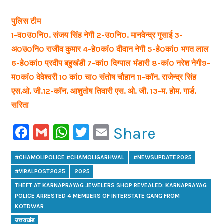
पुलिस टीम
1-व0उ0नि0. संजय सिंह नेगी 2-उ0नि0. मानवेन्द्र गुसाई 3-
अ0उ0नि0 राजीव कुमार 4-हे0कां0 दीवान नेगी 5-हे0कां0 भगत लाल
6-हे0कां0 प्रदीप बहुखंडी 7-कां0 दिग्पाल भंडारी 8-कां0 नरेश नेगी9-
म0कां0 देवेश्वरी 10 कां0 चा0 संतोष चौहान 11-कॉन. राजेन्द्र सिंह
एस.ओ. जी.12-कॉन. आशुतोष तिवारी एस. ओ. जी. 13-म. होम. गार्ड.
सरिता
Facebook
Gmail
WhatsApp
Twitter
Email
Share
#CHAMOLIPOLICE #CHAMOLIGARHWAL
#NEWSUPDATE2025
#VIRALPOST2025
2025
THEFT AT KARNAPRAYAG JEWELERS SHOP REVEALED: KARNAPRAYAG
POLICE ARRESTED 4 MEMBERS OF INTERSTATE GANG FROM
KOTDWAR
उत्तराखंड