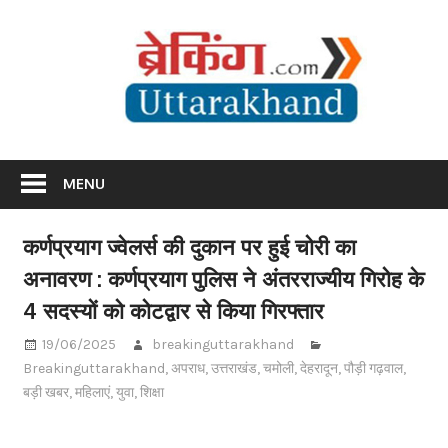
Skip
Br
to
content
Utta
Breaking News Uttarakhand
MENU
कर्णप्रयाग ज्वेलर्स की दुकान पर हुई चोरी का
अनावरण : कर्णप्रयाग पुलिस ने अंतरराज्यीय गिरोह के
4 सदस्यों को कोटद्वार से किया गिरफ्तार
19/06/2025
breakinguttarakhand
Breakinguttarakhand
,
अपराध
,
उत्तराखंड
,
चमोली
,
देहरादून
,
पौड़ी गढ़वाल
,
बड़ी खबर
,
महिलाएं
,
युवा
,
शिक्षा