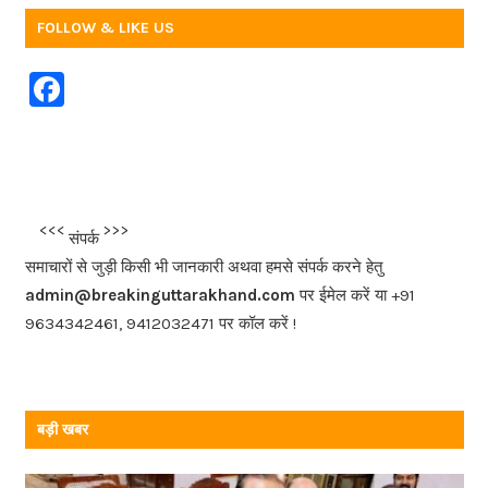
FOLLOW & LIKE US
F
a
c
e
b
<<<
>>>
संपर्क
o
समाचारों से जुड़ी किसी भी जानकारी अथवा हमसे संपर्क करने हेतु
o
admin@breakinguttarakhand.com
पर ईमेल करें या +91
k
9634342461, 9412032471 पर कॉल करें !
बड़ी खबर