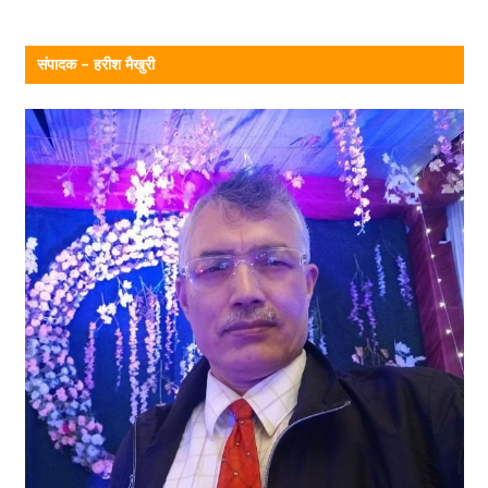
संपादक – हरीश मैखुरी