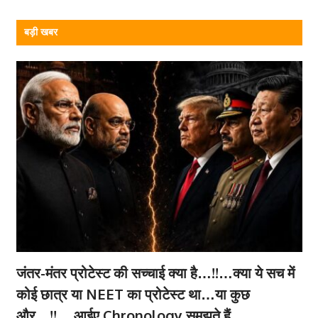
बड़ी खबर
जंतर-मंतर प्रोटेस्ट की सच्चाई क्या है…!!…क्या ये सच में
कोई छात्र या NEET का प्रोटेस्ट था…या कुछ
और…!!….आईए Chronology समझते हैं