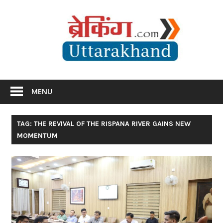
Skip
Br
to
content
Utta
Breaking News Uttarakhand
MENU
TAG: THE REVIVAL OF THE RISPANA RIVER GAINS NEW
MOMENTUM