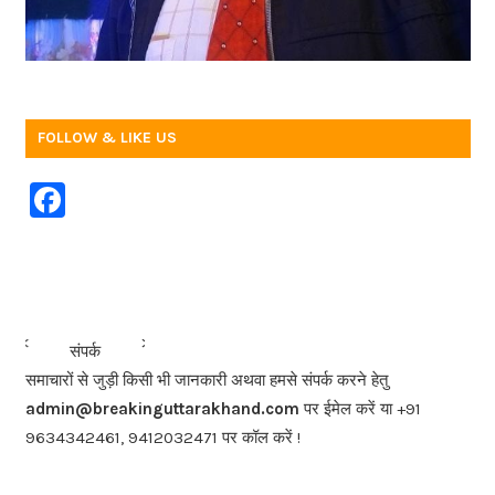
FOLLOW & LIKE US
F
a
c
e
b
<<<
>>>
संपर्क
o
समाचारों से जुड़ी किसी भी जानकारी अथवा हमसे संपर्क करने हेतु
o
admin@breakinguttarakhand.com
पर ईमेल करें या +91
k
9634342461, 9412032471 पर कॉल करें !