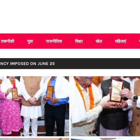
 Uttarakhand
तकनीकी
युवा
राजनीतिक
शिक्षा
खेल
महिलाएं
ENCY IMPOSED ON JUNE 25