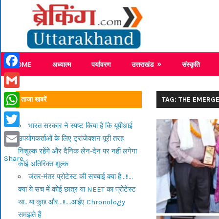
Skip
Breaking
to
content
Breaking News Uttarakhand
HOME
अध्यात्म
पर्यावरण
उत्तराखंड
संस्कृति
Facebook
Gmail
ताजा खबरें
TAG: THE EMERG
WhatsApp
भारत सरकार ने स्पष्ट किया है कि यूपीआई
Twitter
उपयोगकर्ताओं के लिए ट्रांजेक्शन पूरी तरह
निशुल्क रहेंगे और दैनिक लेन-देन पर नहीं लगेगा
Email
Share
कोई अतिरिक्त शुल्क
जंतर-मंतर प्रोटेस्ट की सच्चाई क्या है…!!…
क्या ये सच में कोई छात्र या NEET का प्रोटेस्ट
था…या कुछ और…!!….आईए Chronology
समझते हैं