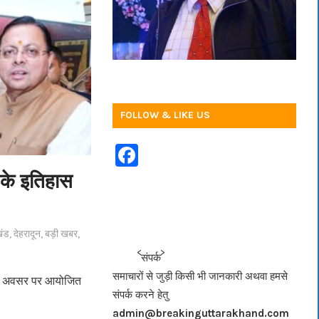
FOLLOW & LIKE US
F
a
के इतिहास
c
e
खंड
,
देहरादून
,
बड़ी खबर
,
b
<<<
>>>
संपर्क
o
समाचारों से जुड़ी किसी भी जानकारी अथवा हमसे
वस के अवसर पर आयोजित
o
संपर्क करने हेतु
k
admin@breakinguttarakhand.com