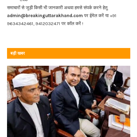
o
समाचारों से जुड़ी किसी भी जानकारी अथवा हमसे संपर्क करने हेतु
o
admin@breakinguttarakhand.com
पर ईमेल करें या +91
k
9634342461, 9412032471 पर कॉल करें !
बड़ी खबर