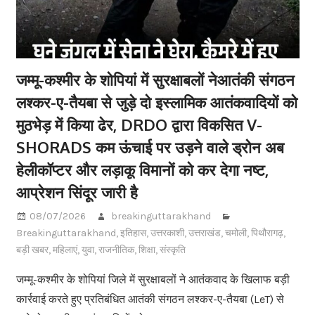
जम्मू-कश्मीर के शोपियां में सुरक्षाबलों नेआतंकी संगठन
लश्कर-ए-तैयबा से जुड़े दो इस्लामिक आतंकवादियों को
मुठभेड़ में किया ढेर, DRDO द्वारा विकसित V-
SHORADS कम ऊंचाई पर उड़ने वाले ड्रोन अब
हेलीकॉप्टर और लड़ाकू विमानों को कर देगा नष्ट,
आप्रेशन सिंदूर जारी है
08/07/2026
breakinguttarakhand
Breakinguttarakhand
,
इतिहास
,
उत्तरकाशी
,
उत्तराखंड
,
चमोली
,
पिथौरागढ़
,
बड़ी खबर
,
महिलाएं
,
युवा
,
राजनीतिक
,
शिक्षा
,
संस्कृति
जम्मू-कश्मीर के शोपियां जिले में सुरक्षाबलों ने आतंकवाद के खिलाफ बड़ी
कार्रवाई करते हुए प्रतिबंधित आतंकी संगठन लश्कर-ए-तैयबा (LeT) से