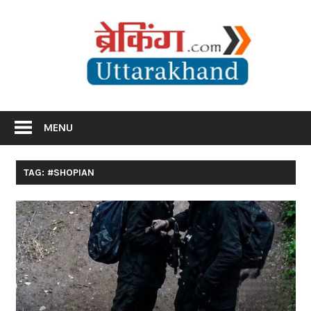
Skip
Br
to
content
Utta
Breaking News Uttarakhand
MENU
TAG: #SHOPIAN