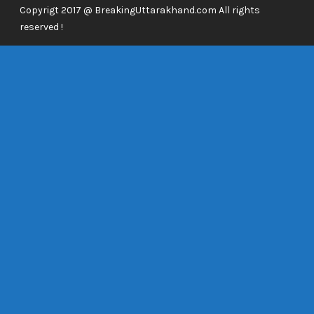
Copyrigt 2017 @ BreakingUttarakhand.com All rights
reserved !