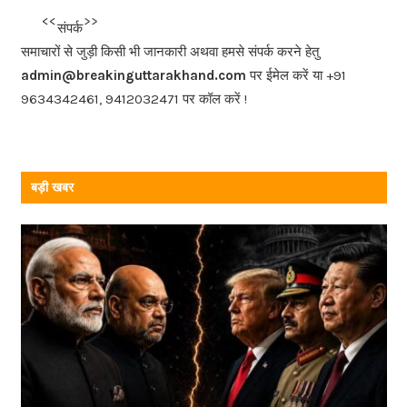
b
<<<
>>>
संपर्क
o
समाचारों से जुड़ी किसी भी जानकारी अथवा हमसे संपर्क करने हेतु
o
admin@breakinguttarakhand.com
पर ईमेल करें या +91
k
9634342461, 9412032471 पर कॉल करें !
बड़ी खबर