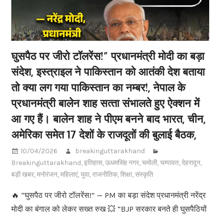
घुसपैठ पर जीरो टॉलरेंस!” प्रधानमंत्री मोदी का बड़ा
संदेश, इस्त्राइल ने पाकिस्तान को आतंकी देश बताया
तो क्या लग गया पाकिस्तान का नम्बर!, नेपाल के
प्रधानमंत्री बालेन शाह सत्‍ता संभालते हुए ऐक्‍शन में
आ गए हैं। बालेन शाह ने पीएम बनने बाद भारत, चीन,
अमेरिका समेत 17 देशों के राजदूतों की बुलाई बैठक,
10/04/2026
breakinguttarakhand
Breakinguttarakhand
,
इतिहास
,
ऊधमसिंह नगर
,
चमोली
,
चम्पावत
,
देहरादून
,
बड़ी खबर
,
मनोरंजन
,
महिलाएं
,
युवा
,
राजनीतिक
,
शिक्षा
,
संस्कृति
🔥 “घुसपैठ पर जीरो टॉलरेंस!” — PM का बड़ा संदेश प्रधानमंत्री नरेंद्र
मोदी का बंगाल को लेकर सख्त रुख 💥 “BJP सरकार बनते ही घुसपैठियों