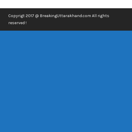
Copyrigt 2017 @ BreakingUttarakhand.com All rights
reserved !