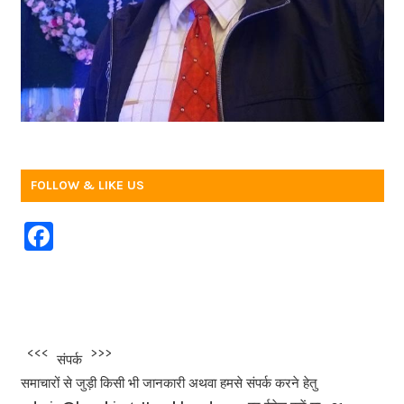
FOLLOW & LIKE US
F
a
c
e
b
<<<
>>>
संपर्क
o
समाचारों से जुड़ी किसी भी जानकारी अथवा हमसे संपर्क करने हेतु