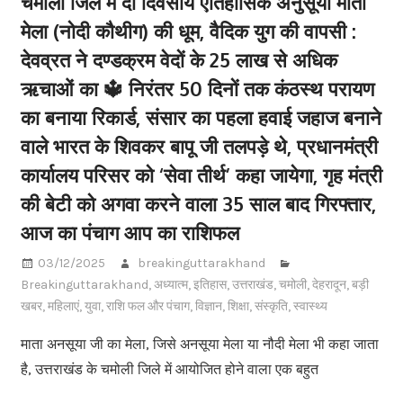
चमोली जिले में दो दिवसीय ऐतिहासिक अनुसूया माता
मेला (नोदी कौथीग) की धूम, वैदिक युग की वापसी :
देवव्रत ने दण्डक्रम वेदों के 25 लाख से अधिक
ऋचाओं का 🔱 निरंतर 50 दिनों तक कंठस्थ परायण
का बनाया रिकार्ड, संसार का पहला हवाई जहाज बनाने
वाले भारत के शिवकर बापू जी तलपड़े थे, प्रधानमंत्री
कार्यालय परिसर को ‘सेवा तीर्थ’ कहा जायेगा, गृह मंत्री
की बेटी को अगवा करने वाला 35 साल बाद गिरफ्तार,
आज का पंचाग आप का राशिफल
03/12/2025
breakinguttarakhand
Breakinguttarakhand
,
अध्यात्म
,
इतिहास
,
उत्तराखंड
,
चमोली
,
देहरादून
,
बड़ी
खबर
,
महिलाएं
,
युवा
,
राशि फल और पंचाग
,
विज्ञान
,
शिक्षा
,
संस्कृति
,
स्वास्थ्य
माता अनसूया जी का मेला, जिसे अनसूया मेला या नौदी मेला भी कहा जाता
है, उत्तराखंड के चमोली जिले में आयोजित होने वाला एक बहुत