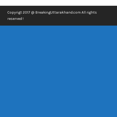
Copyrigt 2017 @ BreakingUttarakhand.com All rights
reserved !