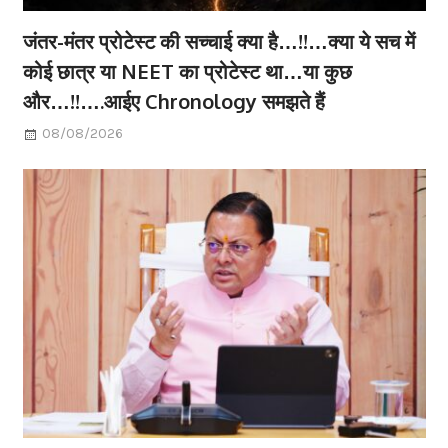
जंतर-मंतर प्रोटेस्ट की सच्चाई क्या है…!!…क्या ये सच में
कोई छात्र या NEET का प्रोटेस्ट था…या कुछ
और…!!….आईए Chronology समझते हैं
08/08/2026