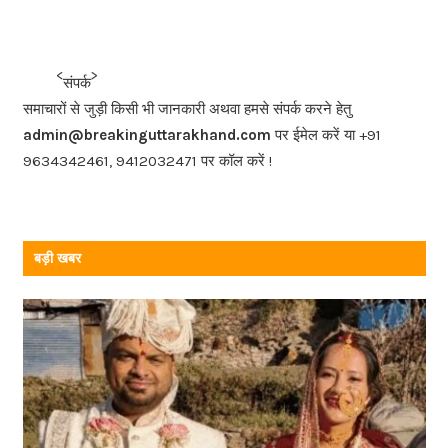
c
e
b
<<<
>>>
संपर्क
o
समाचारों से जुड़ी किसी भी जानकारी अथवा हमसे संपर्क करने हेतु
o
admin@breakinguttarakhand.com
पर ईमेल करें या +91
k
9634342461, 9412032471 पर कॉल करें !
बड़ी खबर