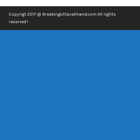
Copyrigt 2017 @ BreakingUttarakhand.com All rights
reserved !