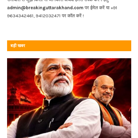
o
admin@breakinguttarakhand.com
पर ईमेल करें या +91
k
9634342461, 9412032471 पर कॉल करें !
बड़ी खबर