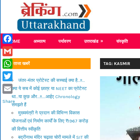
Skip
Breaking
to
content
Breaking News Uttarakhand
HOME
अध्यात्म
पर्यावरण
उत्तराखंड
संस्कृति
Facebook
Gmail
ताजा खबरें
TAG: KASMIR
WhatsApp
जंतर-मंतर प्रोटेस्ट की सच्चाई क्या है…!!…
Twitter
क्या ये सच में कोई छात्र या NEET का प्रोटेस्ट
था…या कुछ और…!!….आईए Chronology
Email
Share
समझते हैं
मुख्यमंत्री ने प्रदान की विभिन्न विकास
योजनाओं एवं निर्माण कार्यों के लिए ₹1967 करोड़
की वित्तीय स्वीकृति
बद्रीनाथ मंदिर चढ़ावा चोरी मामले में SIT की