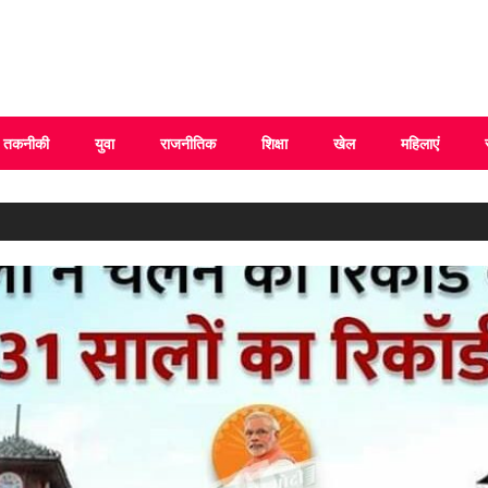
 Uttarakhand
तकनीकी
युवा
राजनीतिक
शिक्षा
खेल
महिलाएं