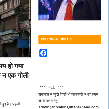
FOLLOW & LIKE US
F
a
समय हो गया,
c
े न एक गोली
e
b
<<<
>>>
संपर्क
o
समाचारों से जुड़ी किसी भी जानकारी अथवा हमसे
o
संपर्क करने हेतु
ी हुई है। पहली
k
admin@breakinguttarakhand.com