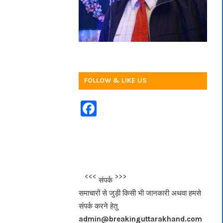
FOLLOW & LIKE US
F
a
c
e
b
<<<
>>>
संपर्क
o
समाचारों से जुड़ी किसी भी जानकारी अथवा हमसे
o
संपर्क करने हेतु
k
admin@breakinguttarakhand.com