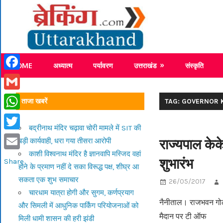
Skip
Breaking
to
content
Breaking News Uttarakhand
HOME
अध्यात्म
पर्यावरण
उत्तराखंड
संस्कृति
Facebook
Gmail
ताजा खबरें
TAG: GOVERNOR 
WhatsApp
बद्रीनाथ मंदिर चढ़ावा चोरी मामले में SIT की
Twitter
राज्यपाल केके
बड़ी कार्यवाही, धरा गया तीसरा आरोपी
काशी विश्वनाथ मंदिर है ज्ञानवापि मस्जिद वहां
Email
शुभारंभ
Share
होने के प्रमाण नहीं दे सका विरूद्ध पक्ष, शीघ्र आ
सकता एक शुभ समाचार
26/05/2017
चारधाम यात्रा होगी और सुगम, कर्णप्रयाग
नैनीताल। राजभवन गोल्फ
और सिमली में आधुनिक पार्किंग परियोजनाओं को
मैदान पर टी ऑफ
मिली धामी शासन की हरी झंडी