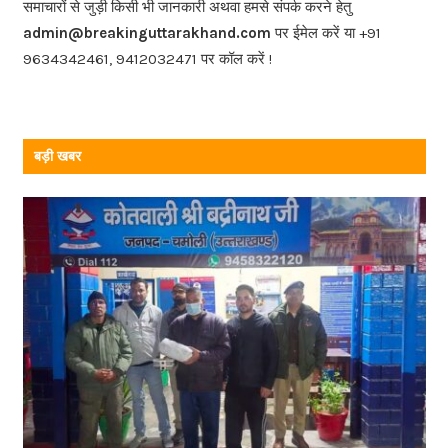
o
समाचारों से जुड़ी किसी भी जानकारी अथवा हमसे संपर्क करने हेतु
o
admin@breakinguttarakhand.com
पर ईमेल करें या +91
k
9634342461, 9412032471 पर कॉल करें !
बड़ी खबर