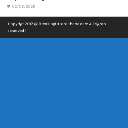
03/08/2026
Copyrigt 2017 @ BreakingUttarakhand.com All rights
reserved !