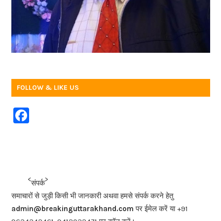
FOLLOW & LIKE US
F
a
c
e
b
<<<
>>>
संपर्क
o
समाचारों से जुड़ी किसी भी जानकारी अथवा हमसे संपर्क करने हेतु
o
admin@breakinguttarakhand.com
पर ईमेल करें या +91