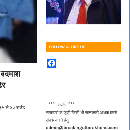
FOLLOW & LIKE US
F
a
ी बदमाश
c
ेर
e
b
<<<
>>>
संपर्क
o
ं ३५ से ४० राउंड
समाचारों से जुड़ी किसी भी जानकारी अथवा हमसे
o
संपर्क करने हेतु
k
admin@breakinguttarakhand.com