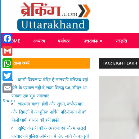
Skip
Breaking
to
content
Breaking News Uttarakhand
HOME
अध्यात्म
पर्यावरण
उत्तराखंड
संस्कृति
Facebook
Gmail
ताजा खबरें
TAG: EIGHT LAKH
WhatsApp
काशी विश्वनाथ मंदिर है ज्ञानवापि मस्जिद वहां
Twitter
होने के प्रमाण नहीं दे सका विरूद्ध पक्ष, शीघ्र आ
सकता एक शुभ समाचार
Email
Share
चारधाम यात्रा होगी और सुगम, कर्णप्रयाग
और सिमली में आधुनिक पार्किंग परियोजनाओं को
मिली धामी शासन की हरी झंडी
सृष्टि कंडारी की आत्महत्या एवं सौरभ खत्री
परिवार को पुलिस अभिरक्षा में लिए जाने के कानूनी