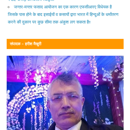
जन्तर-मन्तर फसाद आयोजन का एक कारण एफसीआरए विधेयक है
जिसके पास होने के बाद इसाईयों व कसायों द्वारा भारत में हिन्दूओं के धर्मांतरण
करने की दुकान पर कुछ सीमा तक अंकुश लग सकता है!!
संपादक – हरीश मैखुरी