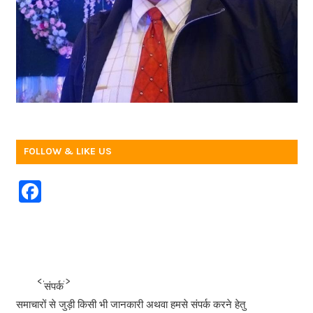
FOLLOW & LIKE US
F
a
c
e
b
<<<
>>>
संपर्क
o
समाचारों से जुड़ी किसी भी जानकारी अथवा हमसे संपर्क करने हेतु