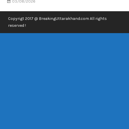
03/08/2026
Copyrigt 2017 @ BreakingUttarakhand.com All rights
reserved !