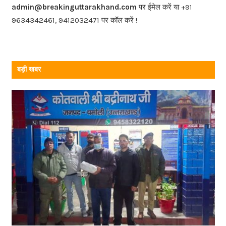
o
admin@breakinguttarakhand.com
पर ईमेल करें या +91
k
9634342461, 9412032471 पर कॉल करें !
बड़ी खबर