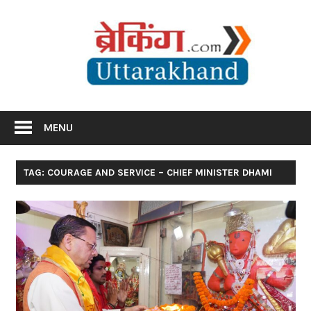
Skip
Br
to
content
Utta
Breaking News Uttarakhand
MENU
TAG: COURAGE AND SERVICE – CHIEF MINISTER DHAMI