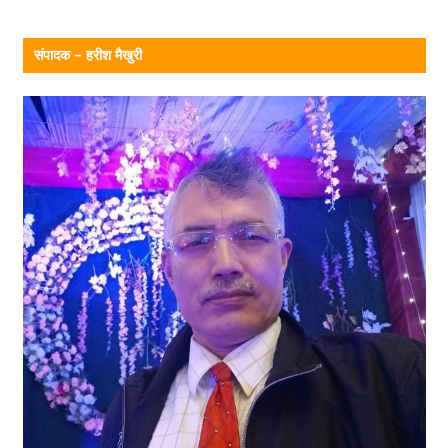
संपादक – हरीश मैखुरी