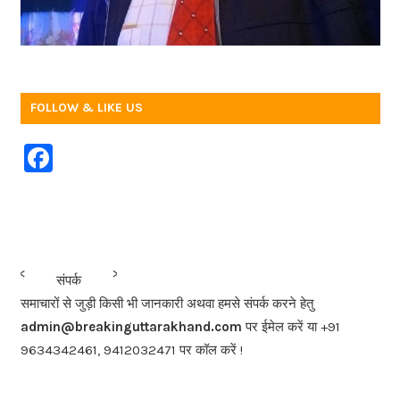
FOLLOW & LIKE US
F
a
c
e
b
<<<
>>>
संपर्क
o
समाचारों से जुड़ी किसी भी जानकारी अथवा हमसे संपर्क करने हेतु
o
admin@breakinguttarakhand.com
पर ईमेल करें या +91
k
9634342461, 9412032471 पर कॉल करें !