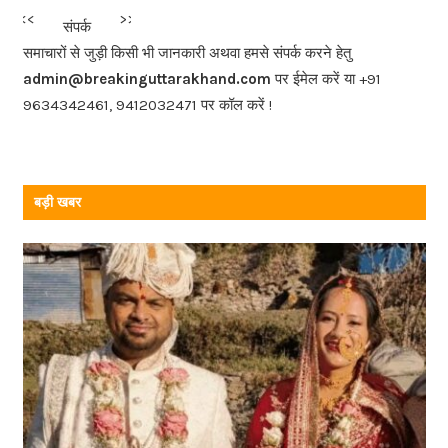
b
<<<
>>>
संपर्क
o
समाचारों से जुड़ी किसी भी जानकारी अथवा हमसे संपर्क करने हेतु
o
admin@breakinguttarakhand.com
पर ईमेल करें या +91
k
9634342461, 9412032471 पर कॉल करें !
बड़ी खबर