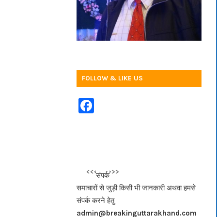
FOLLOW & LIKE US
F
a
c
e
b
<<<
>>>
संपर्क
o
समाचारों से जुड़ी किसी भी जानकारी अथवा हमसे
o
संपर्क करने हेतु
k
admin@breakinguttarakhand.com