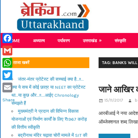
Skip
Breaking
to
content
Breaking News Uttarakhand
HOME
अध्यात्म
पर्यावरण
उत्तराखंड
संस्कृति
Facebook
Gmail
ताजा खबरें
TAG: BANKS WIL
WhatsApp
जंतर-मंतर प्रोटेस्ट की सच्चाई क्या है…!!…
Twitter
जाने आखिर क
क्या ये सच में कोई छात्र या NEET का प्रोटेस्ट
था…या कुछ और…!!….आईए Chronology
Email
Share
15/11/2017
b
समझते हैं
मुख्यमंत्री ने प्रदान की विभिन्न विकास
आरबीआई ने नया आदेश भ
योजनाओं एवं निर्माण कार्यों के लिए ₹1967 करोड़
ऑब्जेक्शनल शब्द लिख
की वित्तीय स्वीकृति
बद्रीनाथ मंदिर चढ़ावा चोरी मामले में SIT की