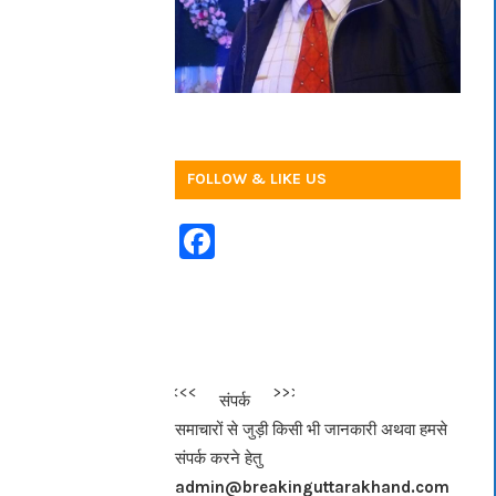
FOLLOW & LIKE US
F
a
c
e
b
<<<
>>>
संपर्क
o
समाचारों से जुड़ी किसी भी जानकारी अथवा हमसे
o
संपर्क करने हेतु
k
admin@breakinguttarakhand.com