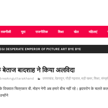
 Uttarakhand
तकनीकी
युवा
राजनीतिक
शिक्षा
खेल
महिलाएं
EGI DESPERATE EMPEROR OF PICTURE ART BYE BYE
े बेताज बादशाह ने किया अलविदा
breakinguttarakhand
उत्तराखंड
,
देहरादून
,
पौड़ी गढ़वाल
,
बड़ी खबर
,
शिक्षा
,
संस्कृ
 के विख्यात चित्रकार बी. मोहन नेगी अब हमारे बीच नहीं रहे। हृदयरोग के चलते कल
न्होंने