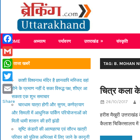
Skip
Breaking
to
content
Breaking News Uttarakhand
HOME
अध्यात्म
पर्यावरण
उत्तराखंड
संस्कृति
Facebook
Gmail
ताजा खबरें
TAG: B. MOHAN N
WhatsApp
काशी विश्वनाथ मंदिर है ज्ञानवापि मस्जिद वहां
Twitter
चित्र कला क
होने के प्रमाण नहीं दे सका विरूद्ध पक्ष, शीघ्र आ
सकता एक शुभ समाचार
Email
Share
26/10/2017
चारधाम यात्रा होगी और सुगम, कर्णप्रयाग
और सिमली में आधुनिक पार्किंग परियोजनाओं को
हरीश मैखुरी उत्तराखंड
मिली धामी शासन की हरी झंडी
कैलाश चिकित्सालय में उ
सृष्टि कंडारी की आत्महत्या एवं सौरभ खत्री
परिवार को पुलिस अभिरक्षा में लिए जाने के कानूनी