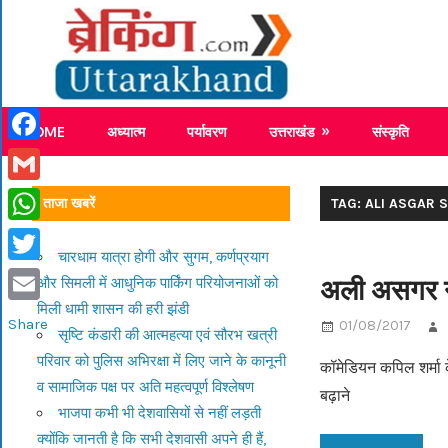
Skip
Breaking
to
content
Breaking News Uttarakhand
HOME
अध्यात्म
पर्यावरण
उत्तराखंड
संस्कृति
Facebook
Gmail
ताजा खबरें
TAG: ALI ASGAR 
WhatsApp
चारधाम यात्रा होगी और सुगम, कर्णप्रयाग
Twitter
अली असगर ने 
और सिमली में आधुनिक पार्किंग परियोजनाओं को
मिली धामी शासन की हरी झंडी
Email
Share
01/08/2017
सृष्टि कंडारी की आत्महत्या एवं सौरभ खत्री
परिवार को पुलिस अभिरक्षा में लिए जाने के कानूनी
कॉमेडियन कपिल शर्मा क
व सामाजिक पक्ष पर अति महत्वपूर्ण विश्लेषण
बढ़ाने
भाजपा कभी भी देशवासियों से नहीं लड़ती
क्योंकि जानती है कि सभी देशवासी अपने ही हैं,