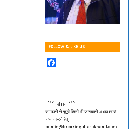
FOLLOW & LIKE US
F
a
c
e
b
<<<
>>>
संपर्क
o
समाचारों से जुड़ी किसी भी जानकारी अथवा हमसे
o
संपर्क करने हेतु
k
admin@breakinguttarakhand.com