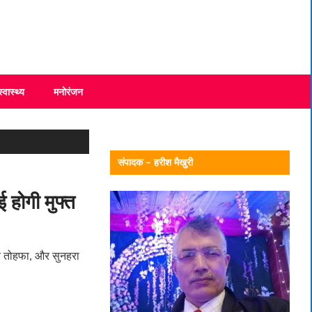
स्वास्थ्य
मनोरंजन
संपादक – हरीश मैखुरी
 होगी मुफ्त
ार तोहफा, और सुनहरा