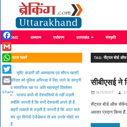
Skip
Breaking
to
content
Breaking News Uttarakhand
HOME
अध्यात्म
पर्यावरण
उत्तराखंड
संस्कृति
Facebook
Gmail
ताजा खबरें
TAG: सेंट्रल बोर्ड ऑफ
WhatsApp
सृष्टि कंडारी की आत्महत्या एवं सौरभ खत्री
Twitter
सीबीएसई ने द
परिवार को पुलिस अभिरक्षा में लिए जाने के कानूनी
व सामाजिक पक्ष पर अति महत्वपूर्ण विश्लेषण
Email
Share
16/11/2017
b
भाजपा कभी भी देशवासियों से नहीं लड़ती
क्योंकि जानती है कि सभी देशवासी अपने ही हैं,
सेंट्रल बोर्ड ऑफ सेके
बाहरी ताकतों से लड़ती है जानती है कि अंदर वाले
अवसर प्रदान किया हैं
चंद धुर विरोधी ऐजेंडेबाज तो बस उनके मोहरे भर
हैं