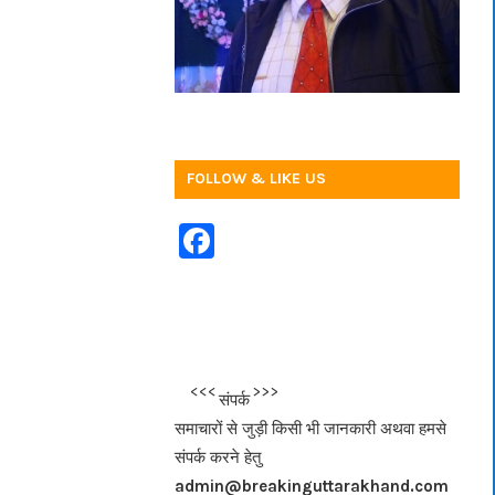
FOLLOW & LIKE US
F
a
c
e
b
<<<
>>>
संपर्क
o
समाचारों से जुड़ी किसी भी जानकारी अथवा हमसे
o
संपर्क करने हेतु
k
admin@breakinguttarakhand.com