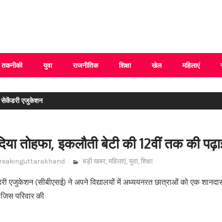
 Uttarakhand
तकनीकी
युवा
राजनीतिक
शिक्षा
खेल
महिलाएं
 सेकेंडरी एजुकेशन
िया तोहफा, इकलौती बेटी की 12वीं तक की पढ़ाई
reakinguttarakhand
बड़ी खबर
,
महिलाएं
,
युवा
,
शिक्षा
ंडरी एजुकेशन (सीबीएसई) ने अपने विद्यालयों में अध्ययनरत छात्राओं को एक शानद
. जिस परिवार की