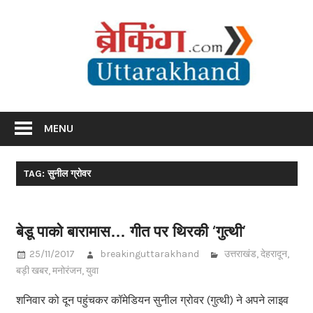
Skip
Br
to
content
Utta
Breaking News Uttarakhand
MENU
TAG: सुनील ग्रोवर
बेडू पाको बारामास… गीत पर थिरकी ‘गुत्थी’
25/11/2017
breakinguttarakhand
उत्तराखंड
,
देहरादून
,
बड़ी खबर
,
मनोरंजन
,
युवा
शनिवार को दून पहुंचकर कॉमेडियन सुनील ग्रोवर (गुत्थी) ने अपने लाइव