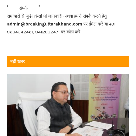
b
<<<
>>>
संपर्क
o
समाचारों से जुड़ी किसी भी जानकारी अथवा हमसे संपर्क करने हेतु
o
admin@breakinguttarakhand.com
पर ईमेल करें या +91
k
9634342461, 9412032471 पर कॉल करें !
बड़ी खबर