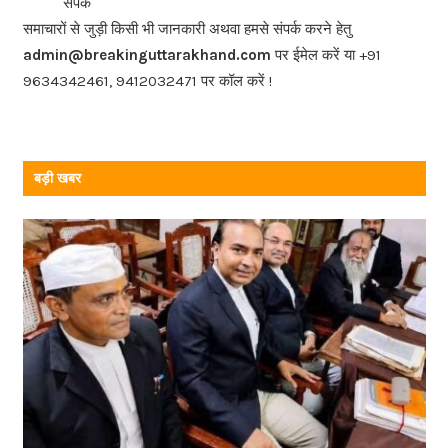
संपर्क
o
समाचारों से जुड़ी किसी भी जानकारी अथवा हमसे संपर्क करने हेतु
o
admin@breakinguttarakhand.com
पर ईमेल करें या +91
k
9634342461, 9412032471 पर कॉल करें !
बड़ी खबर