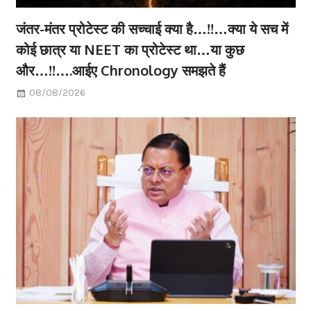
जंतर-मंतर प्रोटेस्ट की सच्चाई क्या है…!!…क्या ये सच में
कोई छात्र या NEET का प्रोटेस्ट था…या कुछ
और…!!….आईए Chronology समझते हैं
08/08/2026