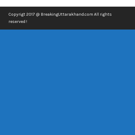
Copyrigt 2017 @ BreakingUttarakhand.com All rights
reserved !