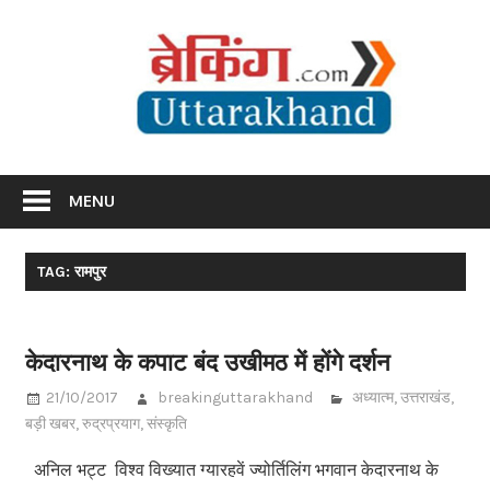
Skip
Br
to
content
Utta
Breaking News Uttarakhand
MENU
TAG: रामपुर
केदारनाथ के कपाट बंद उखीमठ में होंगे दर्शन
21/10/2017
breakinguttarakhand
अध्यात्म
,
उत्तराखंड
,
बड़ी खबर
,
रुद्रप्रयाग
,
संस्कृति
अनिल भट्ट विश्व विख्यात ग्यारहवें ज्योर्तिलिंग भगवान केदारनाथ के