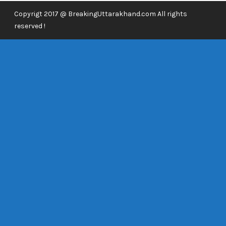
Copyrigt 2017 @ BreakingUttarakhand.com All rights
reserved !