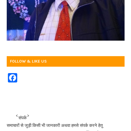
FOLLOW & LIKE US
F
a
c
e
b
<<<
>>>
संपर्क
o
समाचारों से जुड़ी किसी भी जानकारी अथवा हमसे संपर्क करने हेतु