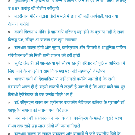
मुख्यमंत्री ने प्रदान की विभिन्न विकास योजनाओं एवं निर्माण कार्यों के लिए
₹1967 करोड़ की वित्तीय स्वीकृति
बद्रीनाथ मंदिर चढ़ावा चोरी मामले में SIT की बड़ी कार्यवाही, धरा गया
तीसरा आरोपी
काशी विश्वनाथ मंदिर है ज्ञानवापि मस्जिद वहां होने के प्रमाण नहीं दे सका
विरूद्ध पक्ष, शीघ्र आ सकता एक शुभ समाचार
चारधाम यात्रा होगी और सुगम, कर्णप्रयाग और सिमली में आधुनिक पार्किंग
परियोजनाओं को मिली धामी शासन की हरी झंडी
सृष्टि कंडारी की आत्महत्या एवं सौरभ खत्री परिवार को पुलिस अभिरक्षा में
लिए जाने के कानूनी व सामाजिक पक्ष पर अति महत्वपूर्ण विश्लेषण
भाजपा कभी भी देशवासियों से नहीं लड़ती क्योंकि जानती है कि सभी
देशवासी अपने ही हैं, बाहरी ताकतों से लड़ती है जानती है कि अंदर वाले चंद धुर
विरोधी ऐजेंडेबाज तो बस उनके मोहरे भर हैं
डॉ. सीएमएस रावत बने श्रीनगर राजकीय मेडिकल कॉलेज के प्राचार्य डॉ
आशुतोष सयाना को बनाया गया निदेशक
जन जन की सरकार-जन जन के द्वार’ कार्यक्रम के पहले व दूसरे चरण
मेंअब तक साढ़े छह लाख लोगों की जनभागीदारी
चारधाम यात्रा के सफल संचालन और बुग्यालों से जुड़े स्थानीय हितों के