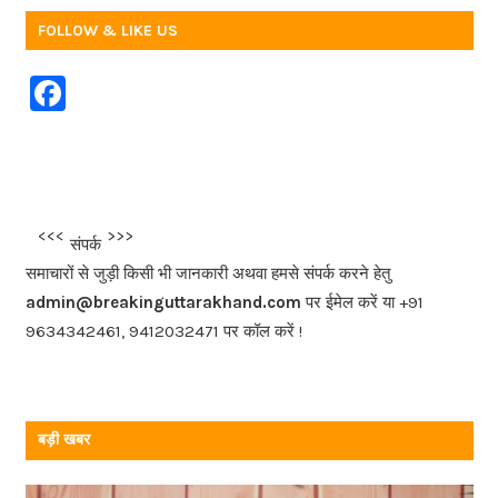
FOLLOW & LIKE US
F
a
c
e
b
<<<
>>>
संपर्क
o
समाचारों से जुड़ी किसी भी जानकारी अथवा हमसे संपर्क करने हेतु
o
admin@breakinguttarakhand.com
पर ईमेल करें या +91
k
9634342461, 9412032471 पर कॉल करें !
बड़ी खबर