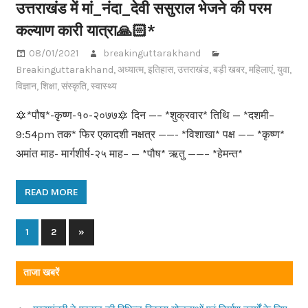
उत्तराखंड में मां_नंदा_देवी ससुराल भेजने की परम
कल्याण कारी यात्रा🙏🏻*
08/01/2021
breakinguttarakhand
Breakinguttarakhand
,
अध्यात्म
,
इतिहास
,
उत्तराखंड
,
बड़ी खबर
,
महिलाएं
,
युवा
,
विज्ञान
,
शिक्षा
,
संस्कृति
,
स्वास्थ्य
🔯*पौष*-कृष्ण-१०-२०७७🔯 दिन —– *शुक्रवार* तिथि — *दशमी–
9:54pm तक* फिर एकादशी नक्षत्र ——- *विशाखा* पक्ष —— *कृष्ण*
अमांत माह- मार्गशीर्ष-२५ माह– — *पौष* ऋतु ——– *हेमन्त*
READ MORE
1
2
Next
»
Posts
Posts
navigation
ताजा खबरें