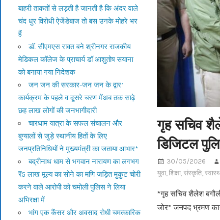
बाहरी ताकतों से लड़ती है जानती है कि अंदर वाले
चंद धुर विरोधी ऐजेंडेबाज तो बस उनके मोहरे भर
हैं
डॉ. सीएमएस रावत बने श्रीनगर राजकीय
मेडिकल कॉलेज के प्राचार्य डॉ आशुतोष सयाना
को बनाया गया निदेशक
जन जन की सरकार-जन जन के द्वार’
कार्यक्रम के पहले व दूसरे चरण मेंअब तक साढ़े
छह लाख लोगों की जनभागीदारी
गृह सचिव शैल
चारधाम यात्रा के सफल संचालन और
बुग्यालों से जुड़े स्थानीय हितों के लिए
डिजिटल पुलि
जनप्रतिनिधियों ने मुख्यमंत्री का जताया आभार*
बद्रीनाथ धाम से भगवान नारायण का लगभग
30/05/2026
युवा
,
शिक्षा
,
संस्कृति
,
स्वास्थ
₹5 लाख मूल्य का सोने का मणि जड़ित मुकुट चोरी
करने वाले आरोपी को चमोली पुलिस ने लिया
*गृह सचिव शैलेश बगौल
अभिरक्षा में
जोर* जनपद भ्रमण कार्
भांग एक कैंसर और अवसाद रोधी चमत्कारिक