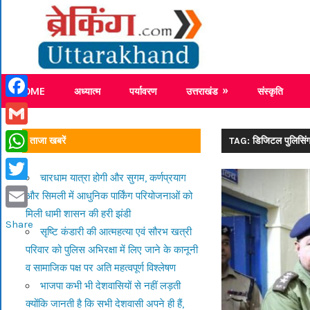
Skip
Breaking
to
content
Breaking News Uttarakhand
HOME
अध्यात्म
पर्यावरण
उत्तराखंड
संस्कृति
Facebook
Gmail
ताजा खबरें
TAG: डिजिटल पुलिसिंग
WhatsApp
चारधाम यात्रा होगी और सुगम, कर्णप्रयाग
Twitter
और सिमली में आधुनिक पार्किंग परियोजनाओं को
मिली धामी शासन की हरी झंडी
Email
Share
सृष्टि कंडारी की आत्महत्या एवं सौरभ खत्री
परिवार को पुलिस अभिरक्षा में लिए जाने के कानूनी
व सामाजिक पक्ष पर अति महत्वपूर्ण विश्लेषण
भाजपा कभी भी देशवासियों से नहीं लड़ती
क्योंकि जानती है कि सभी देशवासी अपने ही हैं,