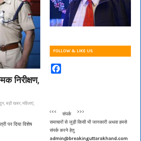
FOLLOW & LIKE US
F
a
िक निरीक्षण,
c
e
दून
,
बड़ी खबर
,
महिलाएं
,
b
<<<
>>>
संपर्क
o
समाचारों से जुड़ी किसी भी जानकारी अथवा हमसे
्री पर दिया विशेष
o
संपर्क करने हेतु
k
admin@breakinguttarakhand.com