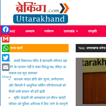
Skip
Breaking
to
content
Breaking News Uttarakhand
HOME
अध्यात्म
पर्यावरण
उत्तराखंड
संस्कृति
Facebook
Gmail
ताजा खबरें
TAG: उत्तराखण्ड बनेगा भ
WhatsApp
काशी विश्वनाथ मंदिर है ज्ञानवापि मस्जिद वहां
Twitter
होने के प्रमाण नहीं दे सका विरूद्ध पक्ष, शीघ्र आ
सकता एक शुभ समाचार
Email
Share
चारधाम यात्रा होगी और सुगम, कर्णप्रयाग
और सिमली में आधुनिक पार्किंग परियोजनाओं को
मिली धामी शासन की हरी झंडी
सृष्टि कंडारी की आत्महत्या एवं सौरभ खत्री
परिवार को पुलिस अभिरक्षा में लिए जाने के कानूनी