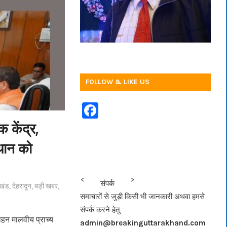
FOLLOW & LIKE US
F
a
क केंद्र,
c
्थान को
e
b
<<<
>>>
संपर्क
ाखंड
,
देहरादून
,
बड़ी खबर
,
o
समाचारों से जुड़ी किसी भी जानकारी अथवा हमसे
o
संपर्क करने हेतु
k
मोहन मालवीय प्राच्य
admin@breakinguttarakhand.com