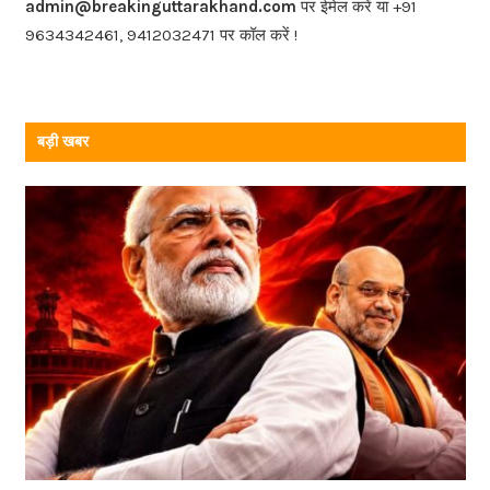
o
admin@breakinguttarakhand.com
पर ईमेल करें या +91
k
9634342461, 9412032471 पर कॉल करें !
बड़ी खबर