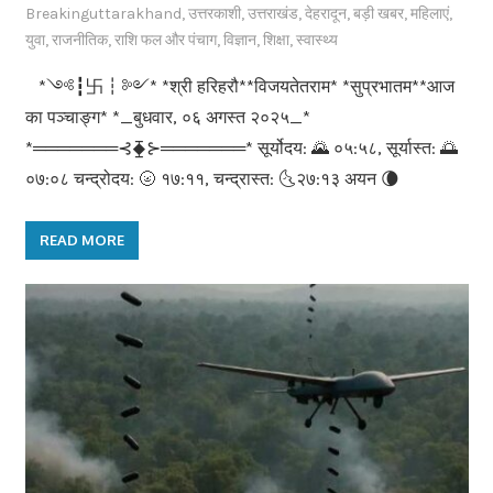
Breakinguttarakhand
,
उत्तरकाशी
,
उत्तराखंड
,
देहरादून
,
बड़ी खबर
,
महिलाएं
,
युवा
,
राजनीतिक
,
राशि फल और पंचाग
,
विज्ञान
,
शिक्षा
,
स्वास्थ्य
‌‌ *༺┇卐┇༻* *श्री हरिहरौ**विजयतेतराम* *सुप्रभातम**आज
का पञ्चाङ्ग* *_बुधवार, ०६ अगस्त २०२५_*
*═══════⊰⧱⊱═══════* सूर्योदय: 🌄 ०५:५८, सूर्यास्त: 🌅
०७:०८ चन्द्रोदय: 🌝 १७:११, चन्द्रास्त: 🌜२७:१३ अयन 🌘
READ MORE