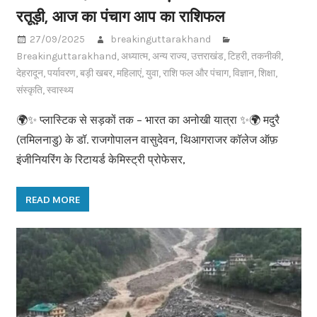
रतूड़ी, आज का पंचाग आप का राशिफल
27/09/2025
breakinguttarakhand
Breakinguttarakhand
,
अध्यात्म
,
अन्य राज्य
,
उत्तराखंड
,
टिहरी
,
तकनीकी
,
देहरादून
,
पर्यावरण
,
बड़ी खबर
,
महिलाएं
,
युवा
,
राशि फल और पंचाग
,
विज्ञान
,
शिक्षा
,
संस्कृति
,
स्वास्थ्य
🌍✨ प्लास्टिक से सड़कों तक – भारत का अनोखी यात्रा ✨🌍 मदुरै
(तमिलनाडु) के डॉ. राजगोपालन वासुदेवन, थिआगराजर कॉलेज ऑफ़
इंजीनियरिंग के रिटायर्ड केमिस्ट्री प्रोफेसर,
READ MORE