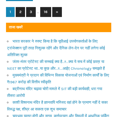
…
1
2
3
16
Next
»
Posts
Posts
navigation
ताजा खबरें
भारत सरकार ने स्पष्ट किया है कि यूपीआई उपयोगकर्ताओं के लिए
ट्रांजेक्शन पूरी तरह निशुल्क रहेंगे और दैनिक लेन-देन पर नहीं लगेगा कोई
अतिरिक्त शुल्क
जंतर-मंतर प्रोटेस्ट की सच्चाई क्या है…!!…क्या ये सच में कोई छात्र या
NEET का प्रोटेस्ट था…या कुछ और…!!….आईए Chronology समझते हैं
मुख्यमंत्री ने प्रदान की विभिन्न विकास योजनाओं एवं निर्माण कार्यों के लिए
₹1967 करोड़ की वित्तीय स्वीकृति
बद्रीनाथ मंदिर चढ़ावा चोरी मामले में SIT की बड़ी कार्यवाही, धरा गया
तीसरा आरोपी
काशी विश्वनाथ मंदिर है ज्ञानवापि मस्जिद वहां होने के प्रमाण नहीं दे सका
विरूद्ध पक्ष, शीघ्र आ सकता एक शुभ समाचार
चारधाम यात्रा होगी और सुगम, कर्णप्रयाग और सिमली में आधुनिक पार्किंग