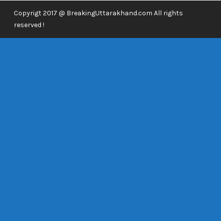
Copyrigt 2017 @ BreakingUttarakhand.com All rights
reserved !