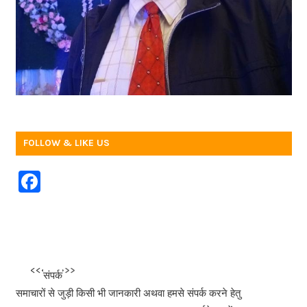
FOLLOW & LIKE US
F
a
c
e
b
<<<
>>>
संपर्क
o
समाचारों से जुड़ी किसी भी जानकारी अथवा हमसे संपर्क करने हेतु