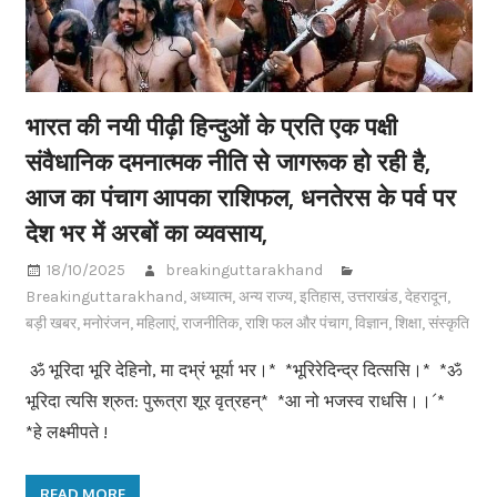
भारत की नयी पीढ़ी हिन्दुओं के प्रति एक पक्षी
संवैधानिक दमनात्मक नीति से जागरूक हो रही है,
आज का पंचाग आपका राशिफल, धनतेरस के पर्व पर
देश भर में अरबों का व्यवसाय,
18/10/2025
breakinguttarakhand
Breakinguttarakhand
,
अध्यात्म
,
अन्य राज्य
,
इतिहास
,
उत्तराखंड
,
देहरादून
,
बड़ी खबर
,
मनोरंजन
,
महिलाएं
,
राजनीतिक
,
राशि फल और पंचाग
,
विज्ञान
,
शिक्षा
,
संस्कृति
ॐ भूरिदा भूरि देहिनो, मा दभ्रं भूर्या भर।* *भूरिरेदिन्द्र दित्ससि।* *ॐ
भूरिदा त्यसि श्रुत: पुरूत्रा शूर वृत्रहन्* *आ नो भजस्व राधसि।।´*
*हे लक्ष्मीपते !
READ MORE