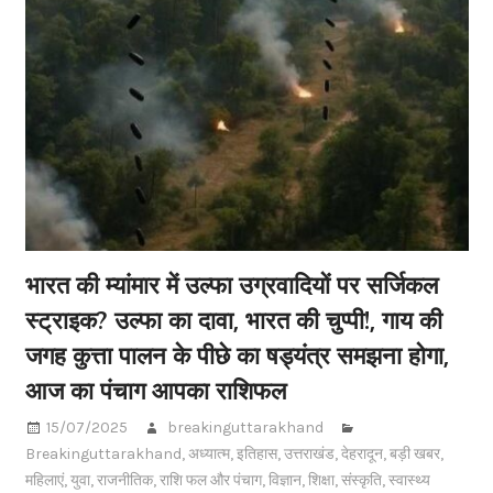
भारत की म्यांमार में उल्फा उग्रवादियों पर सर्जिकल
स्ट्राइक? उल्फा का दावा, भारत की चुप्पी!, गाय की
जगह कुत्ता पालन के पीछे का षड्यंत्र समझना होगा,
आज का पंचाग आपका राशिफल
15/07/2025
breakinguttarakhand
Breakinguttarakhand
,
अध्यात्म
,
इतिहास
,
उत्तराखंड
,
देहरादून
,
बड़ी खबर
,
महिलाएं
,
युवा
,
राजनीतिक
,
राशि फल और पंचाग
,
विज्ञान
,
शिक्षा
,
संस्कृति
,
स्वास्थ्य